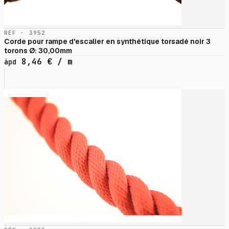
RÉF · 3952
Corde pour rampe d'escalier en synthétique torsadé noir 3
torons Ø: 30,00mm
8,46
€
/ m
àpd