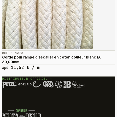
RÉF · 4272
Corde pour rampe d'escalier en coton couleur blanc Ø:
30,00mm
11,52
€
/ m
àpd
DISTRIBUTEUR OFFICIEL —