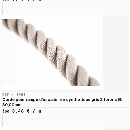
RÉF · 3955
Corde pour rampe d'escalier en synthétique gris 3 torons Ø:
30,00mm
8,46
€
/ m
àpd