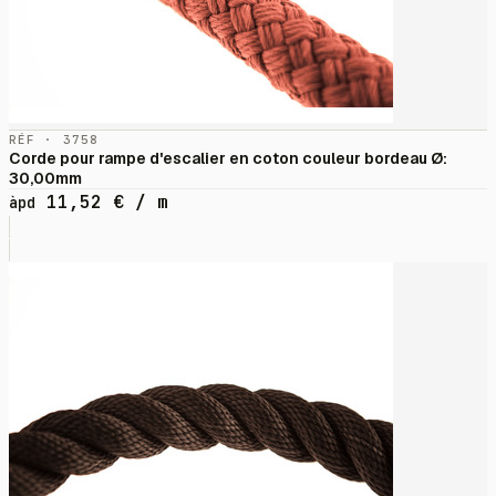
RÉF · 3758
Corde pour rampe d'escalier en coton couleur bordeau Ø:
30,00mm
11,52
€
/ m
àpd