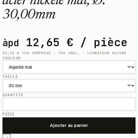
acier nickelé mat, Ø:
30,00mm
12,65
€
/ pièce
àpd
15,31
€
TVA COMPRISE · TVA INCL. · LIVRAISON 24/48H
COULEUR
TAILLE
QUANTITÉ
PIÈCE