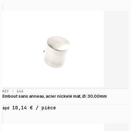
RÉF · 666
Embout sans anneau, acier nickelé mat, Ø: 30,00mm
10,14
€
/ pièce
àpd