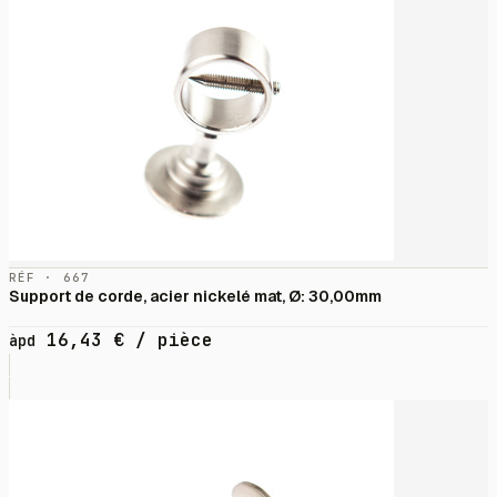
RÉF · 667
Support de corde, acier nickelé mat, Ø: 30,00mm
16,43
€
/ pièce
àpd