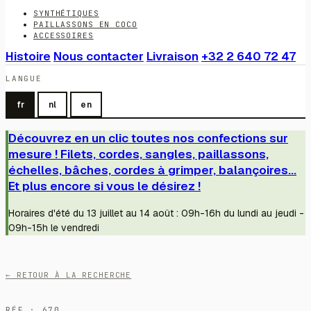
SYNTHÉTIQUES
PAILLASSONS EN COCO
ACCESSOIRES
Histoire
Nous contacter
Livraison
+32 2 640 72 47
LANGUE
fr
nl
en
Découvrez en un clic toutes nos confections sur
mesure ! Filets, cordes, sangles, paillassons,
échelles, bâches, cordes à grimper, balançoires...
Et plus encore si vous le désirez !
Horaires d'été du 13 juillet au 14 août : 09h-16h du lundi au jeudi -
09h-15h le vendredi
← RETOUR À LA RECHERCHE
RÉF · 670