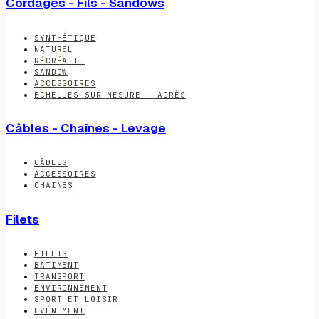
Cordages - Fils - Sandows
SYNTHÉTIQUE
NATUREL
RÉCRÉATIF
SANDOW
ACCESSOIRES
ECHELLES SUR MESURE - AGRÈS
Câbles - Chaînes - Levage
CÂBLES
ACCESSOIRES
CHAINES
Filets
FILETS
BÂTIMENT
TRANSPORT
ENVIRONNEMENT
SPORT ET LOISIR
EVÉNEMENT