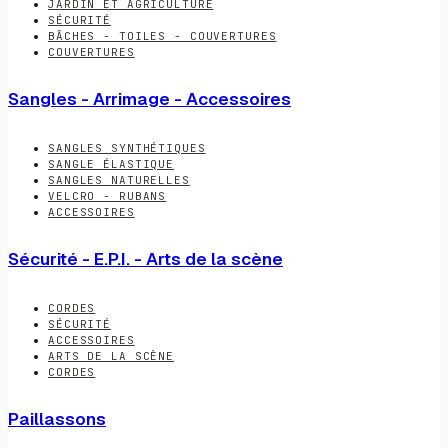
JARDIN ET AGRICULTURE
SÉCURITÉ
BÂCHES - TOILES - COUVERTURES
COUVERTURES
Sangles - Arrimage - Accessoires
SANGLES SYNTHÉTIQUES
SANGLE ÉLASTIQUE
SANGLES NATURELLES
VELCRO - RUBANS
ACCESSOIRES
Sécurité - E.P.I. - Arts de la scène
CORDES
SÉCURITÉ
ACCESSOIRES
ARTS DE LA SCÈNE
CORDES
Paillassons