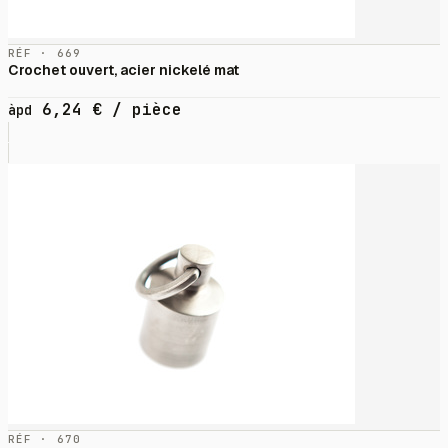
RÉF · 669
Crochet ouvert, acier nickelé mat
6,24
€
/ pièce
àpd
RÉF · 670