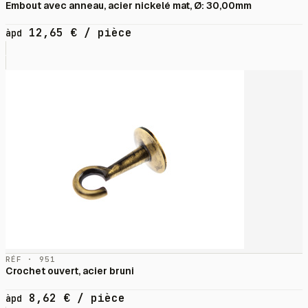
Embout avec anneau, acier nickelé mat, Ø: 30,00mm
12,65
€
/ pièce
àpd
RÉF · 951
Crochet ouvert, acier bruni
8,62
€
/ pièce
àpd