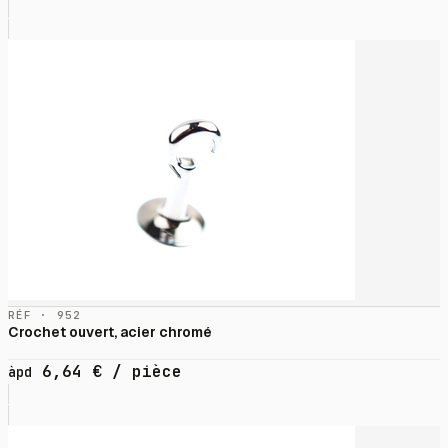
RÉF · 952
Crochet ouvert, acier chromé
6,64
€
/ pièce
àpd