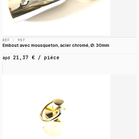
RÉF · 957
Embout avec mousqueton, acier chromé, Ø: 30mm
21,37
€
/ pièce
àpd