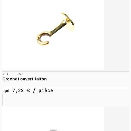
RÉF · 953
Crochet ouvert, laiton
7,28
€
/ pièce
àpd