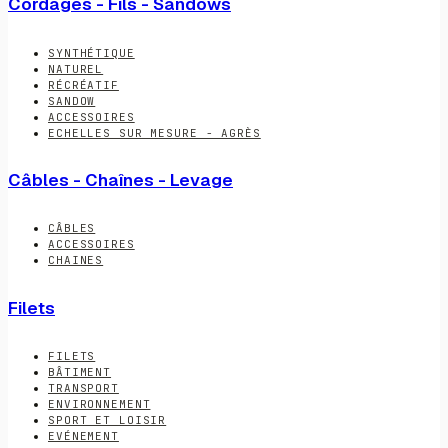
Cordages - Fils - Sandows
SYNTHÉTIQUE
NATUREL
RÉCRÉATIF
SANDOW
ACCESSOIRES
ECHELLES SUR MESURE - AGRÈS
Câbles - Chaînes - Levage
CÂBLES
ACCESSOIRES
CHAINES
Filets
FILETS
BÂTIMENT
TRANSPORT
ENVIRONNEMENT
SPORT ET LOISIR
EVÉNEMENT