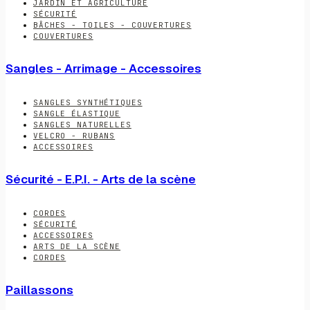
JARDIN ET AGRICULTURE
SÉCURITÉ
BÂCHES - TOILES - COUVERTURES
COUVERTURES
Sangles - Arrimage - Accessoires
SANGLES SYNTHÉTIQUES
SANGLE ÉLASTIQUE
SANGLES NATURELLES
VELCRO - RUBANS
ACCESSOIRES
Sécurité - E.P.I. - Arts de la scène
CORDES
SÉCURITÉ
ACCESSOIRES
ARTS DE LA SCÈNE
CORDES
Paillassons