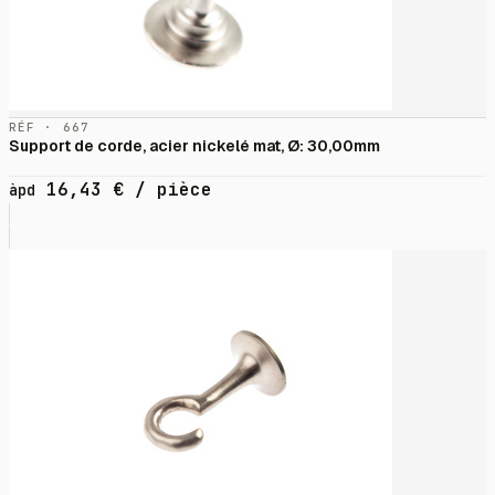
RÉF · 667
Support de corde, acier nickelé mat, Ø: 30,00mm
16,43
€
/ pièce
àpd