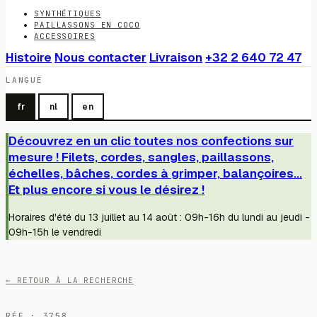
SYNTHÉTIQUES
PAILLASSONS EN COCO
ACCESSOIRES
Histoire
Nous contacter
Livraison
+32 2 640 72 47
LANGUE
fr
nl
en
Découvrez en un clic toutes nos confections sur
mesure ! Filets, cordes, sangles, paillassons,
échelles, bâches, cordes à grimper, balançoires...
Et plus encore si vous le désirez !
Horaires d'été du 13 juillet au 14 août : 09h-16h du lundi au jeudi -
09h-15h le vendredi
← RETOUR À LA RECHERCHE
RÉF · 3758