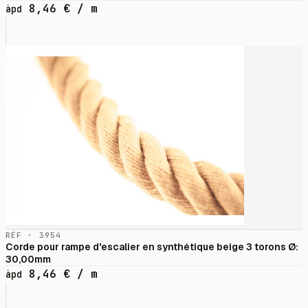
8,46
€
/ m
àpd
RÉF · 3954
Corde pour rampe d'escalier en synthétique beige 3 torons Ø:
30,00mm
8,46
€
/ m
àpd