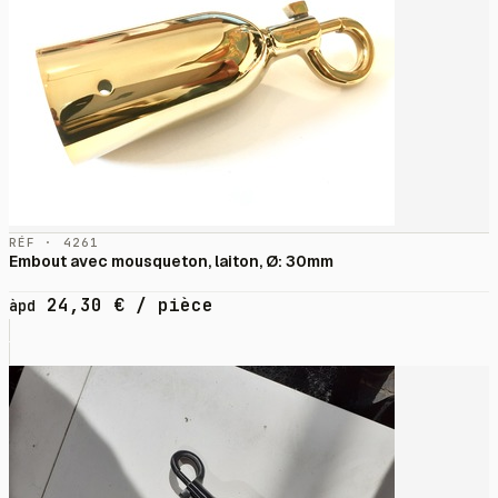
RÉF · 4261
Embout avec mousqueton, laiton, Ø: 30mm
24,30
€
/ pièce
àpd