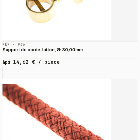
RÉF · 966
Support de corde, laiton, Ø: 30,00mm
14,62
€
/ pièce
àpd