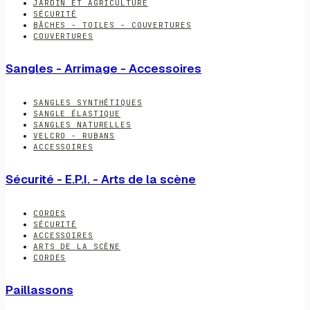
JARDIN ET AGRICULTURE
SÉCURITÉ
BÂCHES - TOILES - COUVERTURES
COUVERTURES
Sangles - Arrimage - Accessoires
SANGLES SYNTHÉTIQUES
SANGLE ÉLASTIQUE
SANGLES NATURELLES
VELCRO - RUBANS
ACCESSOIRES
Sécurité - E.P.I. - Arts de la scène
CORDES
SÉCURITÉ
ACCESSOIRES
ARTS DE LA SCÈNE
CORDES
Paillassons