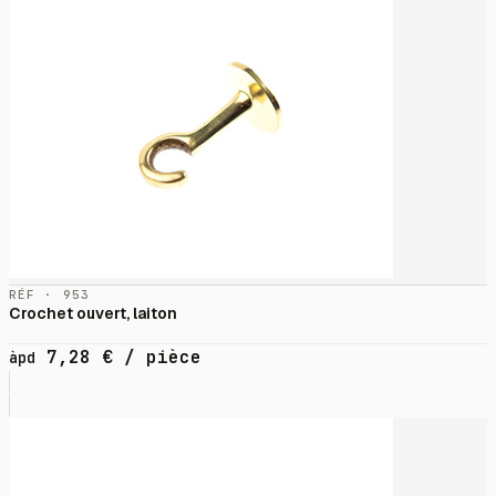
RÉF · 953
Crochet ouvert, laiton
7,28
€
/ pièce
àpd