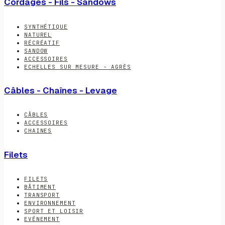
Cordages - Fils - Sandows
SYNTHÉTIQUE
NATUREL
RÉCRÉATIF
SANDOW
ACCESSOIRES
ECHELLES SUR MESURE - AGRÈS
Câbles - Chaînes - Levage
CÂBLES
ACCESSOIRES
CHAINES
Filets
FILETS
BÂTIMENT
TRANSPORT
ENVIRONNEMENT
SPORT ET LOISIR
EVÉNEMENT