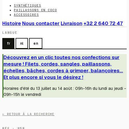
SYNTHÉTIQUES
PAILLASSONS EN COCO
ACCESSOIRES
Histoire
Nous contacter
Livraison
+32 2 640 72 47
LANGUE
fr
nl
en
Découvrez en un clic toutes nos confections sur
mesure ! Filets, cordes, sangles, paillassons,
échelles, bâches, cordes à grimper, balançoires...
Et plus encore si vous le désirez !
Horaires d'été du 13 juillet au 14 août : 09h-16h du lundi au jeudi -
09h-15h le vendredi
← RETOUR À LA RECHERCHE
RÉF · 958