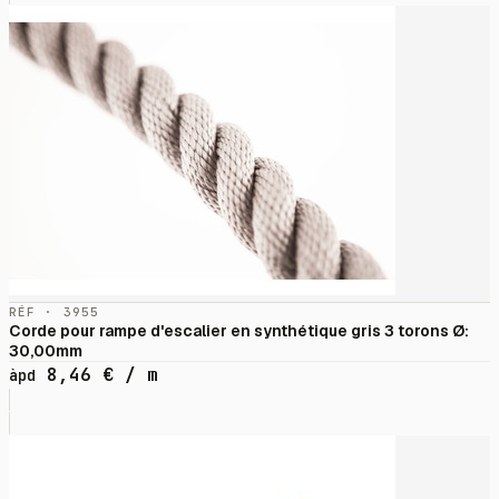
RÉF · 3955
Corde pour rampe d'escalier en synthétique gris 3 torons Ø:
30,00mm
8,46
€
/ m
àpd