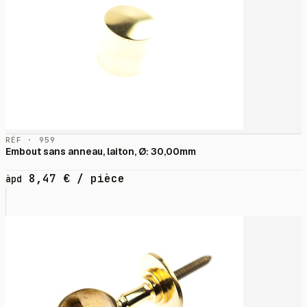
RÉF · 959
Embout sans anneau, laiton, Ø: 30,00mm
8,47
€
/ pièce
àpd