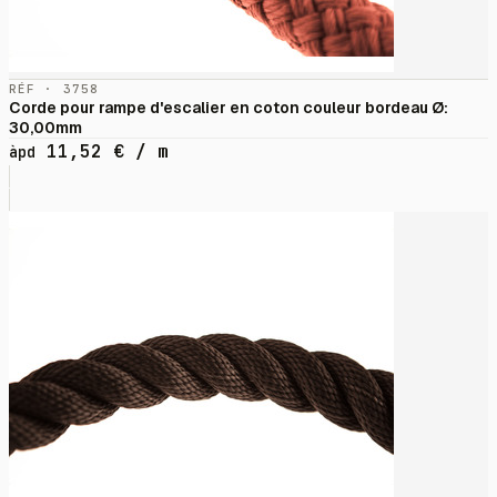
RÉF · 3758
Corde pour rampe d'escalier en coton couleur bordeau Ø:
30,00mm
11,52
€
/ m
àpd