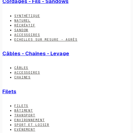
Cordages - Fils - Sandows
SYNTHÉTIQUE
NATUREL
RÉCRÉATIF
SANDOW
ACCESSOIRES
ECHELLES SUR MESURE - AGRÈS
Câbles - Chaînes - Levage
CÂBLES
ACCESSOIRES
CHAINES
Filets
FILETS
BÂTIMENT
TRANSPORT
ENVIRONNEMENT
SPORT ET LOISIR
EVÉNEMENT