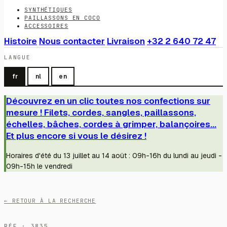
SYNTHÉTIQUES
PAILLASSONS EN COCO
ACCESSOIRES
Histoire
Nous contacter
Livraison
+32 2 640 72 47
LANGUE
fr
nl
en
Découvrez en un clic toutes nos confections sur
mesure ! Filets, cordes, sangles, paillassons,
échelles, bâches, cordes à grimper, balançoires...
Et plus encore si vous le désirez !
Horaires d'été du 13 juillet au 14 août : 09h-16h du lundi au jeudi -
09h-15h le vendredi
← RETOUR À LA RECHERCHE
RÉF · 3835