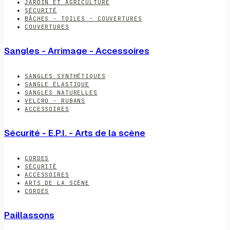
JARDIN ET AGRICULTURE
SÉCURITÉ
BÂCHES - TOILES - COUVERTURES
COUVERTURES
Sangles - Arrimage - Accessoires
SANGLES SYNTHÉTIQUES
SANGLE ÉLASTIQUE
SANGLES NATURELLES
VELCRO - RUBANS
ACCESSOIRES
Sécurité - E.P.I. - Arts de la scène
CORDES
SÉCURITÉ
ACCESSOIRES
ARTS DE LA SCÈNE
CORDES
Paillassons