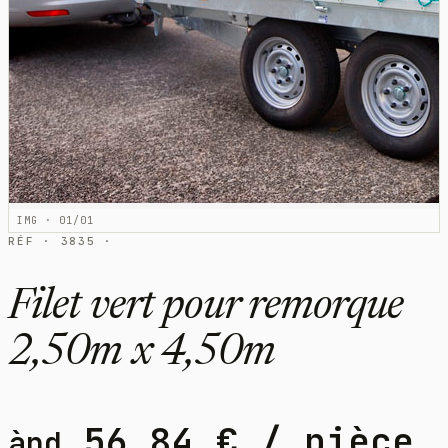
IMG · 01/01
RÉF · 3835 ·
Filet vert pour remorque
2,50m x 4,50m
56,84
€
/ pièce
àpd