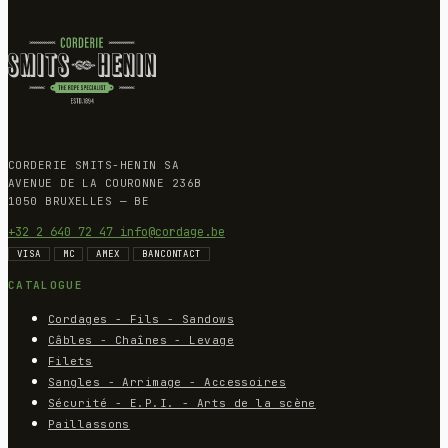
CORDERIE SMITS-HENIN SA
AVENUE DE LA COURONNE 236B
1050 BRUXELLES — BE
+32 2 640 72 47
info@cordage.be
VISA
MC
AMEX
BANCONTACT
CATALOGUE
Cordages - Fils - Sandows
Câbles - Chaînes - Levage
Filets
Sangles - Arrimage - Accessoires
Sécurité - E.P.I. - Arts de la scène
Paillassons