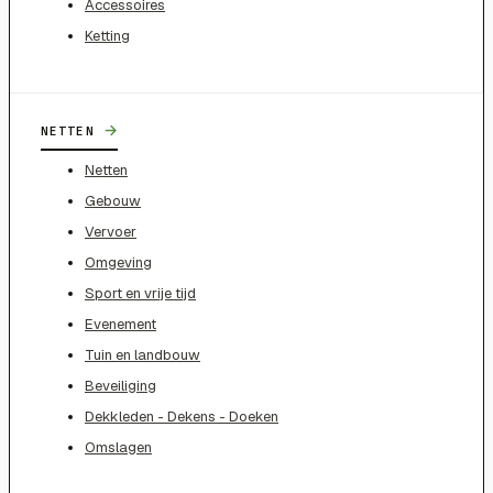
Accessoires
Ketting
→
NETTEN
Netten
Gebouw
Vervoer
Omgeving
Sport en vrije tijd
Evenement
Tuin en landbouw
Beveiliging
Dekkleden - Dekens - Doeken
Omslagen