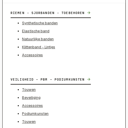
→
RIEMEN - SJORBANDEN - TOEBEHOREN
Synthetische banden
Elastische band
Natuurlijke banden
Klittenband - Lintjes
Accessoires
→
VEILIGHEID – PBM – PODIUMKUNSTEN
Touwen
Beveiliging
Accessoires
Podiumkunsten
Touwen