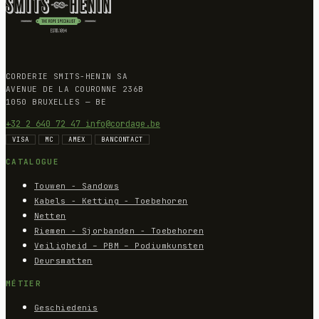
CORDERIE SMITS-HENIN SA
AVENUE DE LA COURONNE 236B
1050 BRUXELLES — BE
+32 2 640 72 47
info@cordage.be
VISA
MC
AMEX
BANCONTACT
CATALOGUE
Touwen - Sandows
Kabels - Ketting - Toebehoren
Netten
Riemen - Sjorbanden - Toebehoren
Veiligheid – PBM – Podiumkunsten
Deursmatten
MÉTIER
Geschiedenis