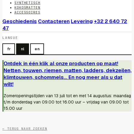
SYNTHETISCH
KOKOSMATTEN
ACCESSOIRES
Geschiedenis
Contacteren
Levering
+32 2 640 72
47
LANGUE
fr
nl
en
Ontdek in één klik al onze producten op maat!
Netten, touwen, riemen, matten, ladders, dekzeilen,
klimtouwen, schommels... En nog meer als u dat
wilt!
Zomeropeningstijden van 13 juli tot en met 14 augustus: maandag
t/m donderdag van 09.00 tot 16.00 uur – vrijdag van 09.00 tot
15.00 uur
← TERUG NAAR ZOEKEN