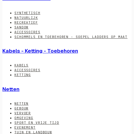
SYNTHETISCH
NATUURLIJK
RECREATIEF
SANDOW
ACCESSOIRES
SCHOMMELS EN TOEBEHOREN - SOEPEL LADDERS OP MAAT
Kabels - Ketting - Toebehoren
KABELS
ACCESSOIRES
KETTING
Netten
NETTEN
GEBOUW
VERVOER
OMGEVING
SPORT EN VRIJE TIJD
EVENEMENT
TUIN EN LANDBOUW