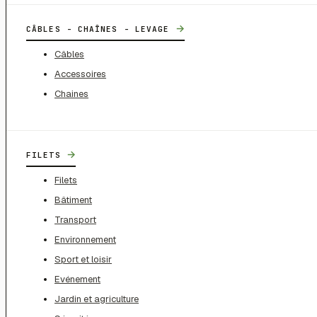
→
CÂBLES - CHAÎNES - LEVAGE
Câbles
Accessoires
Chaines
→
FILETS
Filets
Bâtiment
Transport
Environnement
Sport et loisir
Evénement
Jardin et agriculture