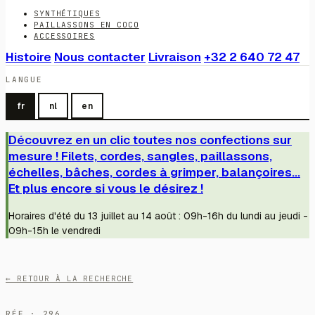
SYNTHÉTIQUES
PAILLASSONS EN COCO
ACCESSOIRES
Histoire
Nous contacter
Livraison
+32 2 640 72 47
LANGUE
fr
nl
en
Découvrez en un clic toutes nos confections sur
mesure ! Filets, cordes, sangles, paillassons,
échelles, bâches, cordes à grimper, balançoires...
Et plus encore si vous le désirez !
Horaires d'été du 13 juillet au 14 août : 09h-16h du lundi au jeudi -
09h-15h le vendredi
← RETOUR À LA RECHERCHE
RÉF · 296