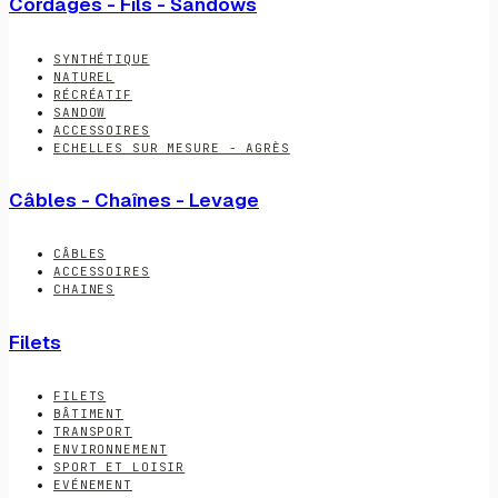
Cordages - Fils - Sandows
SYNTHÉTIQUE
NATUREL
RÉCRÉATIF
SANDOW
ACCESSOIRES
ECHELLES SUR MESURE - AGRÈS
Câbles - Chaînes - Levage
CÂBLES
ACCESSOIRES
CHAINES
Filets
FILETS
BÂTIMENT
TRANSPORT
ENVIRONNEMENT
SPORT ET LOISIR
EVÉNEMENT