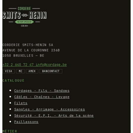
CORDERIE SMITS-HENIN SA
AVENUE DE LA COURONNE 236B
1050 BRUXELLES — BE
+32 2 640 72 47
info@cordage.be
VISA
MC
AMEX
BANCONTACT
CATALOGUE
Cordages - Fils - Sandows
Câbles - Chaînes - Levage
Filets
Sangles - Arrimage - Accessoires
Sécurité - E.P.I. - Arts de la scène
Paillassons
MÉTIER