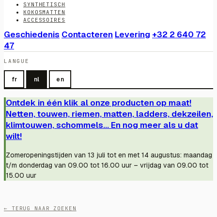
SYNTHETISCH
KOKOSMATTEN
ACCESSOIRES
Geschiedenis
Contacteren
Levering
+32 2 640 72
47
LANGUE
fr
nl
en
Ontdek in één klik al onze producten op maat!
Netten, touwen, riemen, matten, ladders, dekzeilen,
klimtouwen, schommels... En nog meer als u dat
wilt!
Zomeropeningstijden van 13 juli tot en met 14 augustus: maandag
t/m donderdag van 09.00 tot 16.00 uur – vrijdag van 09.00 tot
15.00 uur
← TERUG NAAR ZOEKEN