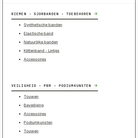
→
RIEMEN - SJORBANDEN - TOEBEHOREN
Synthetische banden
Elastische band
Natuurlijke banden
Klittenband - Lintjes
Accessoires
→
VEILIGHEID – PBM – PODIUMKUNSTEN
Touwen
Beveiliging
Accessoires
Podiumkunsten
Touwen