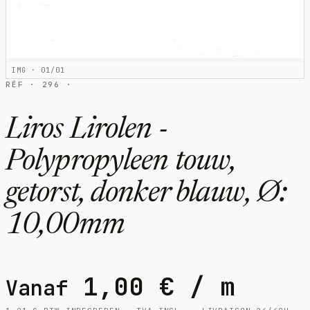
IMG · 01/01
RÉF · 296 ·
Liros Lirolen -
Polypropyleen touw,
getorst, donker blauw, Ø:
10,00mm
1,00
€
/ m
Vanaf