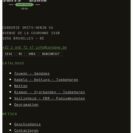
CORDERIE SMITS-HENIN SA
AVENUE DE LA COURONNE 236B
1050 BRUXELLES — BE
+32 2 640 72 47
info@cordage.be
VISA
MC
AMEX
BANCONTACT
CATALOGUE
Touwen - Sandows
Kabels - Ketting - Toebehoren
Netten
Riemen - Sjorbanden - Toebehoren
Veiligheid – PBM – Podiumkunsten
Deursmatten
MÉTIER
Geschiedenis
Contacteren