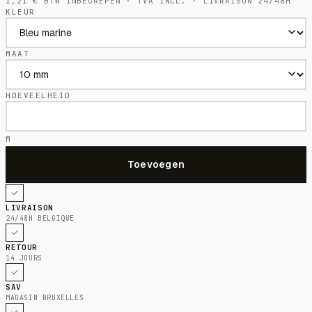
1,21
€
BTW INBEGREPEN · TVA INCL. · LIVRAISON 24/48H
KLEUR
MAAT
HOEVEELHEID
M
LIVRAISON
24/48H BELGIQUE
RETOUR
14 JOURS
SAV
MAGASIN BRUXELLES