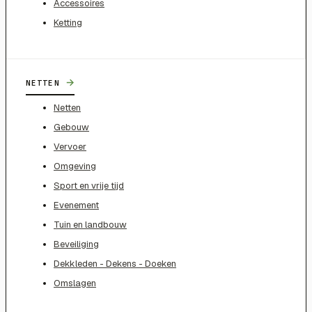
Accessoires
Ketting
→
NETTEN
Netten
Gebouw
Vervoer
Omgeving
Sport en vrije tijd
Evenement
Tuin en landbouw
Beveiliging
Dekkleden - Dekens - Doeken
Omslagen