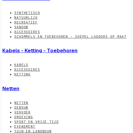
SYNTHETISCH
NATUURLIJK
RECREATIEF
SANDOW
ACCESSOIRES
SCHOMMELS EN TOEBEHOREN - SOEPEL LADDERS OP MAAT
Kabels - Ketting - Toebehoren
KABELS
ACCESSOIRES
KETTING
Netten
NETTEN
GEBOUW
VERVOER
OMGEVING
SPORT EN VRIJE TIJD
EVENEMENT
TUIN EN LANDBOUW