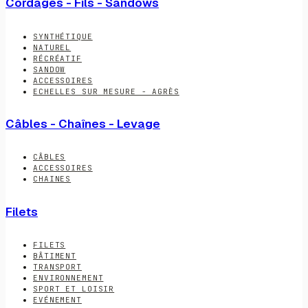
Cordages - Fils - Sandows
SYNTHÉTIQUE
NATUREL
RÉCRÉATIF
SANDOW
ACCESSOIRES
ECHELLES SUR MESURE - AGRÈS
Câbles - Chaînes - Levage
CÂBLES
ACCESSOIRES
CHAINES
Filets
FILETS
BÂTIMENT
TRANSPORT
ENVIRONNEMENT
SPORT ET LOISIR
EVÉNEMENT