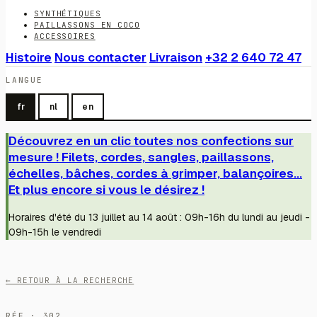
SYNTHÉTIQUES
PAILLASSONS EN COCO
ACCESSOIRES
Histoire
Nous contacter
Livraison
+32 2 640 72 47
LANGUE
fr
nl
en
Découvrez en un clic toutes nos confections sur
mesure ! Filets, cordes, sangles, paillassons,
échelles, bâches, cordes à grimper, balançoires...
Et plus encore si vous le désirez !
Horaires d'été du 13 juillet au 14 août : 09h-16h du lundi au jeudi -
09h-15h le vendredi
← RETOUR À LA RECHERCHE
RÉF · 302