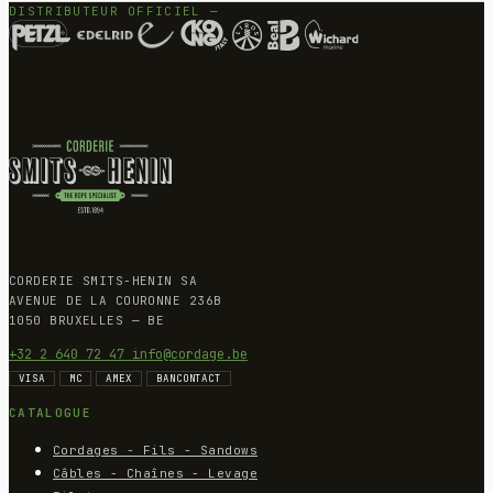
DISTRIBUTEUR OFFICIEL —
CORDERIE SMITS-HENIN SA
AVENUE DE LA COURONNE 236B
1050 BRUXELLES — BE
+32 2 640 72 47
info@cordage.be
VISA
MC
AMEX
BANCONTACT
CATALOGUE
Cordages - Fils - Sandows
Câbles - Chaînes - Levage