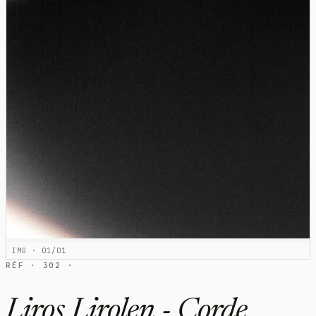
IMG · 01/01
RÉF · 302 ·
Liros Lirolen - Corde