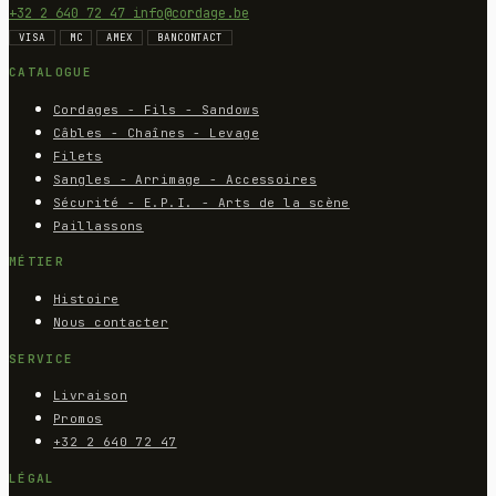
+32 2 640 72 47
info@cordage.be
VISA
MC
AMEX
BANCONTACT
CATALOGUE
Cordages - Fils - Sandows
Câbles - Chaînes - Levage
Filets
Sangles - Arrimage - Accessoires
Sécurité - E.P.I. - Arts de la scène
Paillassons
MÉTIER
Histoire
Nous contacter
SERVICE
Livraison
Promos
+32 2 640 72 47
LÉGAL