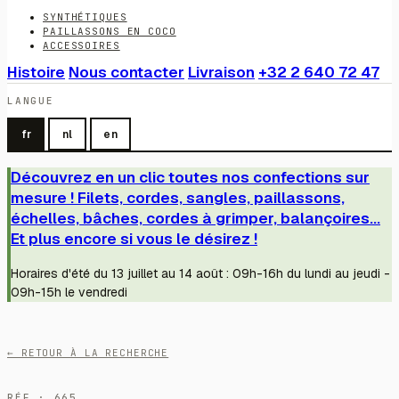
SYNTHÉTIQUES
PAILLASSONS EN COCO
ACCESSOIRES
Histoire
Nous contacter
Livraison
+32 2 640 72 47
LANGUE
fr
nl
en
Découvrez en un clic toutes nos confections sur
mesure ! Filets, cordes, sangles, paillassons,
échelles, bâches, cordes à grimper, balançoires...
Et plus encore si vous le désirez !
Horaires d'été du 13 juillet au 14 août : 09h-16h du lundi au jeudi -
09h-15h le vendredi
← RETOUR À LA RECHERCHE
RÉF · 665