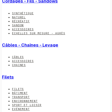
Cordages - Fils - Sandows
SYNTHÉTIQUE
NATUREL
RÉCRÉATIF
SANDOW
ACCESSOIRES
ECHELLES SUR MESURE - AGRÈS
Câbles - Chaînes - Levage
CÂBLES
ACCESSOIRES
CHAINES
Filets
FILETS
BÂTIMENT
TRANSPORT
ENVIRONNEMENT
SPORT ET LOISIR
EVÉNEMENT