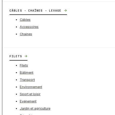
→
CÂBLES - CHAÎNES - LEVAGE
Câbles
Accessoires
Chaines
→
FILETS
Filets
Bâtiment
Transport
Environnement
Sport et loisir
Evénement
Jardin et agriculture