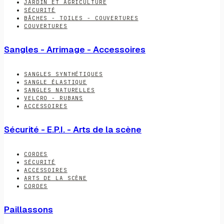
JARDIN ET AGRICULTURE
SÉCURITÉ
BÂCHES - TOILES - COUVERTURES
COUVERTURES
Sangles - Arrimage - Accessoires
SANGLES SYNTHÉTIQUES
SANGLE ÉLASTIQUE
SANGLES NATURELLES
VELCRO - RUBANS
ACCESSOIRES
Sécurité - E.P.I. - Arts de la scène
CORDES
SÉCURITÉ
ACCESSOIRES
ARTS DE LA SCÈNE
CORDES
Paillassons