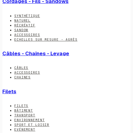
Cordages - Fils - Sandows
SYNTHÉTIQUE
NATUREL
RÉCRÉATIF
SANDOW
ACCESSOIRES
ECHELLES SUR MESURE - AGRÈS
Câbles - Chaînes - Levage
CÂBLES
ACCESSOIRES
CHAINES
Filets
FILETS
BÂTIMENT
TRANSPORT
ENVIRONNEMENT
SPORT ET LOISIR
EVÉNEMENT