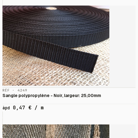
RÉF · 4249
Sangle polypropylène - Noir, largeur: 25,00mm
0,47
€
/ m
àpd