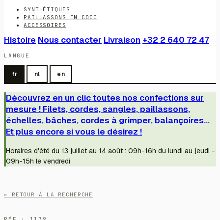
SYNTHÉTIQUES
PAILLASSONS EN COCO
ACCESSOIRES
Histoire
Nous contacter
Livraison
+32 2 640 72 47
LANGUE
fr
nl
en
Découvrez en un clic toutes nos confections sur
mesure ! Filets, cordes, sangles, paillassons,
échelles, bâches, cordes à grimper, balançoires...
Et plus encore si vous le désirez !
Horaires d'été du 13 juillet au 14 août : 09h-16h du lundi au jeudi -
09h-15h le vendredi
← RETOUR À LA RECHERCHE
RÉF · 1179