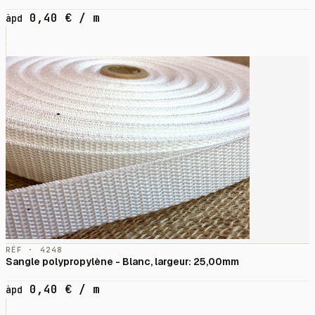
0,40
€
/ m
àpd
RÉF · 4248
Sangle polypropylène - Blanc, largeur: 25,00mm
0,40
€
/ m
àpd