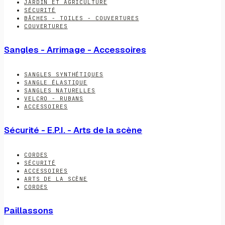
JARDIN ET AGRICULTURE
SÉCURITÉ
BÂCHES - TOILES - COUVERTURES
COUVERTURES
Sangles - Arrimage - Accessoires
SANGLES SYNTHÉTIQUES
SANGLE ÉLASTIQUE
SANGLES NATURELLES
VELCRO - RUBANS
ACCESSOIRES
Sécurité - E.P.I. - Arts de la scène
CORDES
SÉCURITÉ
ACCESSOIRES
ARTS DE LA SCÈNE
CORDES
Paillassons