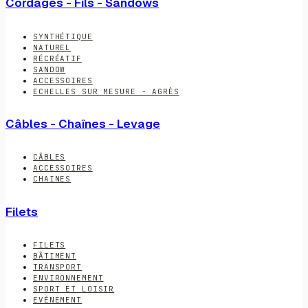
Cordages - Fils - Sandows
SYNTHÉTIQUE
NATUREL
RÉCRÉATIF
SANDOW
ACCESSOIRES
ECHELLES SUR MESURE - AGRÈS
Câbles - Chaînes - Levage
CÂBLES
ACCESSOIRES
CHAINES
Filets
FILETS
BÂTIMENT
TRANSPORT
ENVIRONNEMENT
SPORT ET LOISIR
EVÉNEMENT