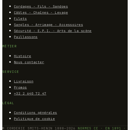
Cordages - Fils - Sandows
Câbles - Chaînes - Levage
Filets
Sangles - Arrimage - Accessoires
Sécurité - E.P.I. - Arts de la scène
Paillassons
MÉTIER
Histoire
Nous contacter
SERVICE
Livraison
Promos
+32 2 640 72 47
LÉGAL
Conditions générales
Politique de cookie
© CORDERIE SMITS-HENIN 1888—2026
NORMES CE · EN 1891 ·