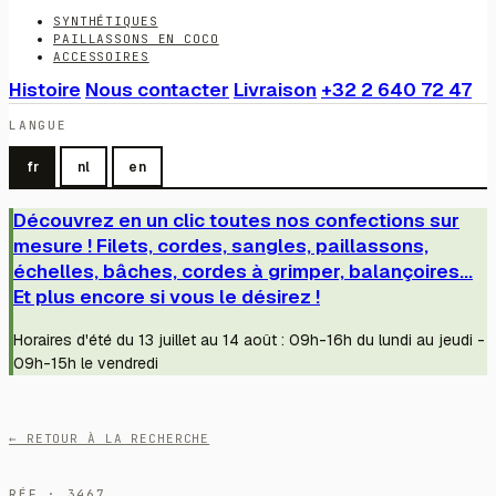
SYNTHÉTIQUES
PAILLASSONS EN COCO
ACCESSOIRES
Histoire
Nous contacter
Livraison
+32 2 640 72 47
LANGUE
fr
nl
en
Découvrez en un clic toutes nos confections sur
mesure ! Filets, cordes, sangles, paillassons,
échelles, bâches, cordes à grimper, balançoires...
Et plus encore si vous le désirez !
Horaires d'été du 13 juillet au 14 août : 09h-16h du lundi au jeudi -
09h-15h le vendredi
← RETOUR À LA RECHERCHE
RÉF · 3467