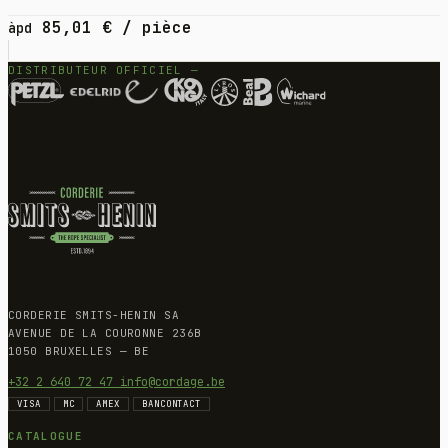
85,01
€
/ pièce
àpd
DISTRIBUTEUR OFFICIEL —
CORDERIE SMITS-HENIN SA
AVENUE DE LA COURONNE 236B
1050 BRUXELLES — BE
+32 2 640 72 47
info@cordage.be
VISA
MC
AMEX
BANCONTACT
CATALOGUE