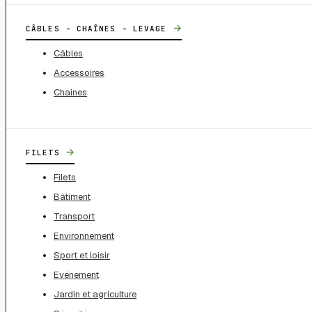
→
CÂBLES - CHAÎNES - LEVAGE
Câbles
Accessoires
Chaines
→
FILETS
Filets
Bâtiment
Transport
Environnement
Sport et loisir
Evénement
Jardin et agriculture