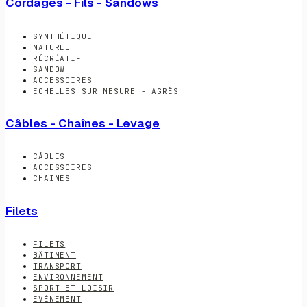
Cordages - Fils - Sandows
SYNTHÉTIQUE
NATUREL
RÉCRÉATIF
SANDOW
ACCESSOIRES
ECHELLES SUR MESURE - AGRÈS
Câbles - Chaînes - Levage
CÂBLES
ACCESSOIRES
CHAINES
Filets
FILETS
BÂTIMENT
TRANSPORT
ENVIRONNEMENT
SPORT ET LOISIR
EVÉNEMENT