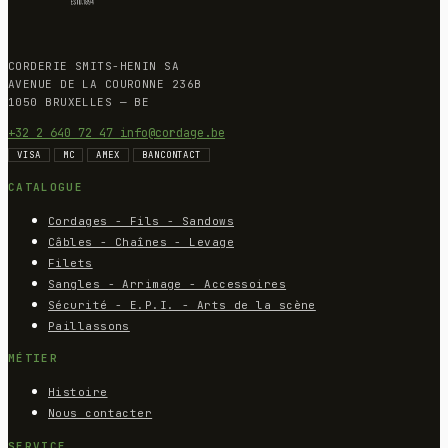
CORDERIE SMITS-HENIN SA
AVENUE DE LA COURONNE 236B
1050 BRUXELLES — BE
+32 2 640 72 47
info@cordage.be
VISA
MC
AMEX
BANCONTACT
CATALOGUE
Cordages - Fils - Sandows
Câbles - Chaînes - Levage
Filets
Sangles - Arrimage - Accessoires
Sécurité - E.P.I. - Arts de la scène
Paillassons
MÉTIER
Histoire
Nous contacter
SERVICE