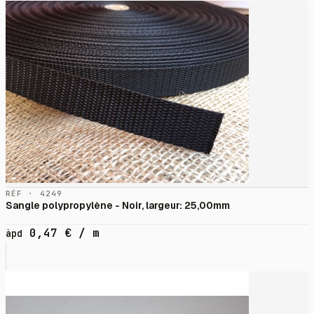
RÉF · 4249
Sangle polypropylène - Noir, largeur: 25,00mm
0,47
€
/ m
àpd