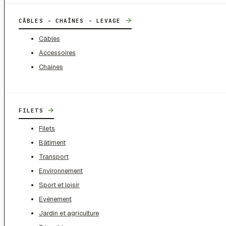
→
CÂBLES - CHAÎNES - LEVAGE
Câbles
Accessoires
Chaines
→
FILETS
Filets
Bâtiment
Transport
Environnement
Sport et loisir
Evénement
Jardin et agriculture