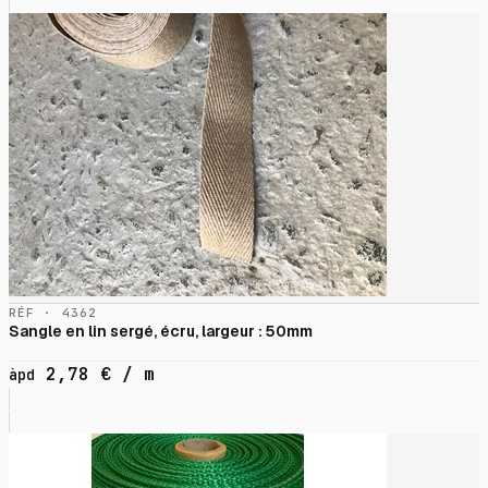
RÉF · 4362
Sangle en lin sergé, écru, largeur : 50mm
2,78
€
/ m
àpd