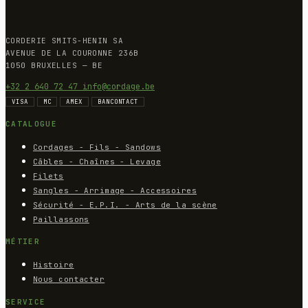
CORDERIE SMITS-HENIN SA
AVENUE DE LA COURONNE 236B
1050 BRUXELLES — BE
+32 2 640 72 47
info@cordage.be
VISA
MC
AMEX
BANCONTACT
CATALOGUE
Cordages - Fils - Sandows
Câbles - Chaînes - Levage
Filets
Sangles - Arrimage - Accessoires
Sécurité - E.P.I. - Arts de la scène
Paillassons
MÉTIER
Histoire
Nous contacter
SERVICE