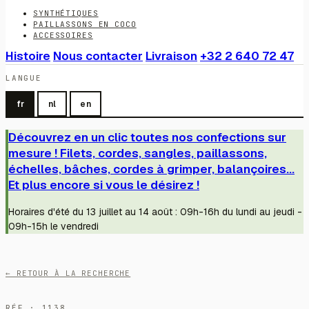
SYNTHÉTIQUES
PAILLASSONS EN COCO
ACCESSOIRES
Histoire
Nous contacter
Livraison
+32 2 640 72 47
LANGUE
fr
nl
en
Découvrez en un clic toutes nos confections sur
mesure ! Filets, cordes, sangles, paillassons,
échelles, bâches, cordes à grimper, balançoires...
Et plus encore si vous le désirez !
Horaires d'été du 13 juillet au 14 août : 09h-16h du lundi au jeudi -
09h-15h le vendredi
← RETOUR À LA RECHERCHE
RÉF · 1138