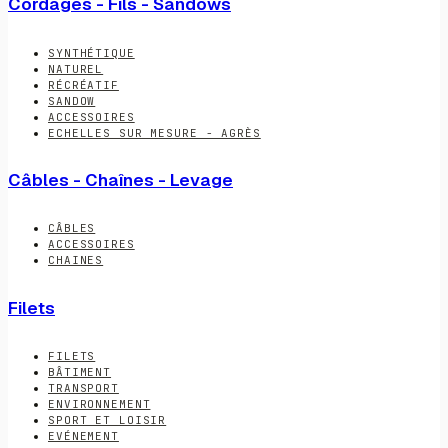
Cordages - Fils - Sandows
SYNTHÉTIQUE
NATUREL
RÉCRÉATIF
SANDOW
ACCESSOIRES
ECHELLES SUR MESURE - AGRÈS
Câbles - Chaînes - Levage
CÂBLES
ACCESSOIRES
CHAINES
Filets
FILETS
BÂTIMENT
TRANSPORT
ENVIRONNEMENT
SPORT ET LOISIR
EVÉNEMENT