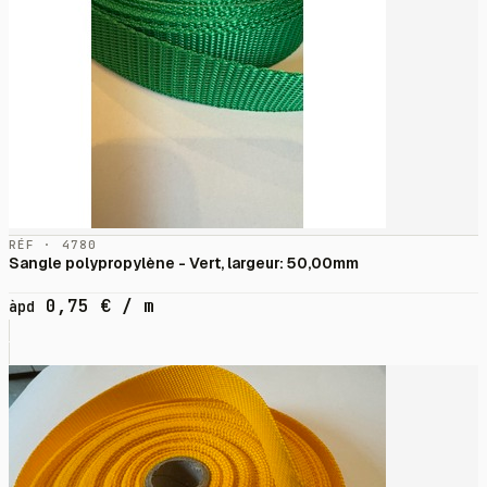
RÉF · 4780
Sangle polypropylène - Vert, largeur: 50,00mm
0,75
€
/ m
àpd