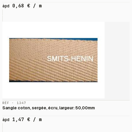
0,68
€
/ m
àpd
RÉF · 1347
Sangle coton, sergée, écru, largeur: 50,00mm
1,47
€
/ m
àpd