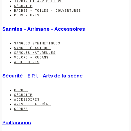
JARDIN ET AGRICULTURE
SÉCURITÉ
BÂCHES - TOILES - COUVERTURES
COUVERTURES
Sangles - Arrimage - Accessoires
SANGLES SYNTHÉTIQUES
SANGLE ÉLASTIQUE
SANGLES NATURELLES
VELCRO - RUBANS
ACCESSOIRES
Sécurité - E.P.I. - Arts de la scène
CORDES
SÉCURITÉ
ACCESSOIRES
ARTS DE LA SCÈNE
CORDES
Paillassons