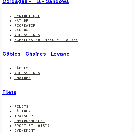
Cordages - Fils - Sandows
SYNTHÉTIQUE
NATUREL
RÉCRÉATIF
SANDOW
ACCESSOIRES
ECHELLES SUR MESURE - AGRÈS
Câbles - Chaînes - Levage
CÂBLES
ACCESSOIRES
CHAINES
Filets
FILETS
BÂTIMENT
TRANSPORT
ENVIRONNEMENT
SPORT ET LOISIR
EVÉNEMENT