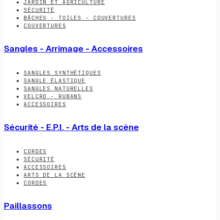
JARDIN ET AGRICULTURE
SÉCURITÉ
BÂCHES - TOILES - COUVERTURES
COUVERTURES
Sangles - Arrimage - Accessoires
SANGLES SYNTHÉTIQUES
SANGLE ÉLASTIQUE
SANGLES NATURELLES
VELCRO - RUBANS
ACCESSOIRES
Sécurité - E.P.I. - Arts de la scène
CORDES
SÉCURITÉ
ACCESSOIRES
ARTS DE LA SCÈNE
CORDES
Paillassons