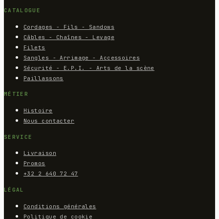
CATALOGUE
Cordages - Fils - Sandows
Câbles - Chaînes - Levage
Filets
Sangles - Arrimage - Accessoires
Sécurité - E.P.I. - Arts de la scène
Paillassons
MÉTIER
Histoire
Nous contacter
SERVICE
Livraison
Promos
+32 2 640 72 47
LÉGAL
Conditions générales
Politique de cookie