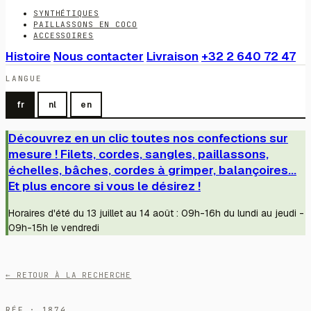
SYNTHÉTIQUES
PAILLASSONS EN COCO
ACCESSOIRES
Histoire
Nous contacter
Livraison
+32 2 640 72 47
LANGUE
fr
nl
en
Découvrez en un clic toutes nos confections sur
mesure ! Filets, cordes, sangles, paillassons,
échelles, bâches, cordes à grimper, balançoires...
Et plus encore si vous le désirez !
Horaires d'été du 13 juillet au 14 août : 09h-16h du lundi au jeudi -
09h-15h le vendredi
← RETOUR À LA RECHERCHE
RÉF · 1874