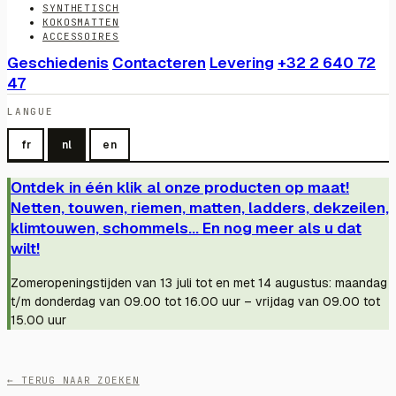
SYNTHETISCH
KOKOSMATTEN
ACCESSOIRES
Geschiedenis
Contacteren
Levering
+32 2 640 72
47
LANGUE
fr
nl
en
Ontdek in één klik al onze producten op maat!
Netten, touwen, riemen, matten, ladders, dekzeilen,
klimtouwen, schommels... En nog meer als u dat
wilt!
Zomeropeningstijden van 13 juli tot en met 14 augustus: maandag
t/m donderdag van 09.00 tot 16.00 uur – vrijdag van 09.00 tot
15.00 uur
← TERUG NAAR ZOEKEN