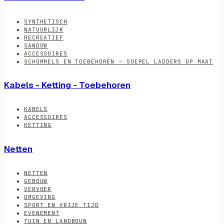
SYNTHETISCH
NATUURLIJK
RECREATIEF
SANDOW
ACCESSOIRES
SCHOMMELS EN TOEBEHOREN - SOEPEL LADDERS OP MAAT
Kabels - Ketting - Toebehoren
KABELS
ACCESSOIRES
KETTING
Netten
NETTEN
GEBOUW
VERVOER
OMGEVING
SPORT EN VRIJE TIJD
EVENEMENT
TUIN EN LANDBOUW