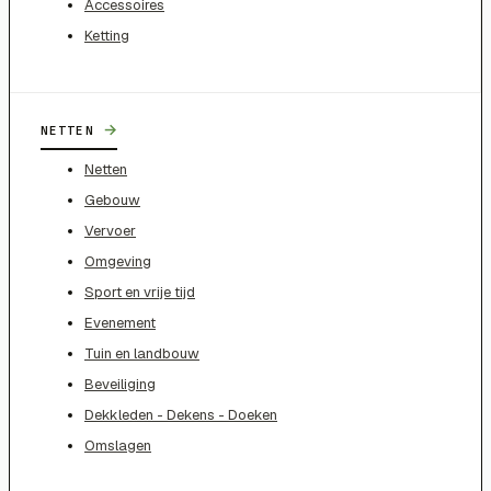
Accessoires
Ketting
→
NETTEN
Netten
Gebouw
Vervoer
Omgeving
Sport en vrije tijd
Evenement
Tuin en landbouw
Beveiliging
Dekkleden - Dekens - Doeken
Omslagen