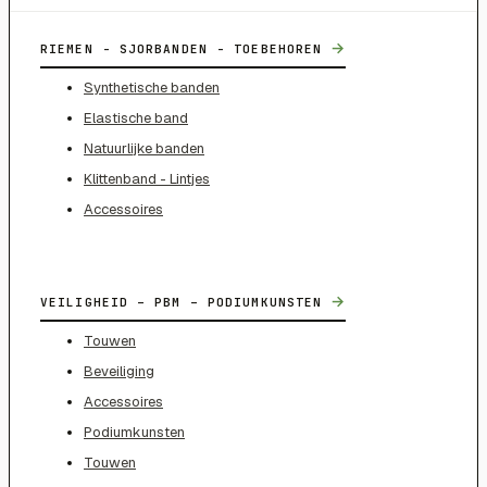
→
RIEMEN - SJORBANDEN - TOEBEHOREN
Synthetische banden
Elastische band
Natuurlijke banden
Klittenband - Lintjes
Accessoires
→
VEILIGHEID – PBM – PODIUMKUNSTEN
Touwen
Beveiliging
Accessoires
Podiumkunsten
Touwen