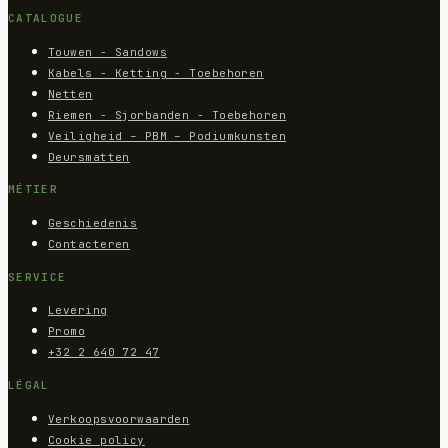
CATALOGUE
Touwen - Sandows
Kabels - Ketting - Toebehoren
Netten
Riemen - Sjorbanden - Toebehoren
Veiligheid – PBM – Podiumkunsten
Deursmatten
MÉTIER
Geschiedenis
Contacteren
SERVICE
Levering
Promo
+32 2 640 72 47
LÉGAL
Verkoopsvoorwaarden
Cookie policy