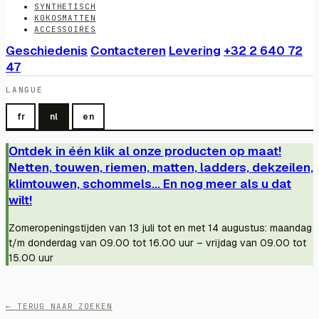
SYNTHETISCH
KOKOSMATTEN
ACCESSOIRES
Geschiedenis
Contacteren
Levering
+32 2 640 72
47
LANGUE
fr
nl
en
Ontdek in één klik al onze producten op maat!
Netten, touwen, riemen, matten, ladders, dekzeilen,
klimtouwen, schommels... En nog meer als u dat
wilt!
Zomeropeningstijden van 13 juli tot en met 14 augustus: maandag
t/m donderdag van 09.00 tot 16.00 uur – vrijdag van 09.00 tot
15.00 uur
← TERUG NAAR ZOEKEN