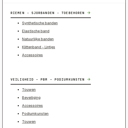
→
RIEMEN - SJORBANDEN - TOEBEHOREN
Synthetische banden
Elastische band
Natuurlijke banden
Klittenband - Lintjes
Accessoires
→
VEILIGHEID – PBM – PODIUMKUNSTEN
Touwen
Beveiliging
Accessoires
Podiumkunsten
Touwen