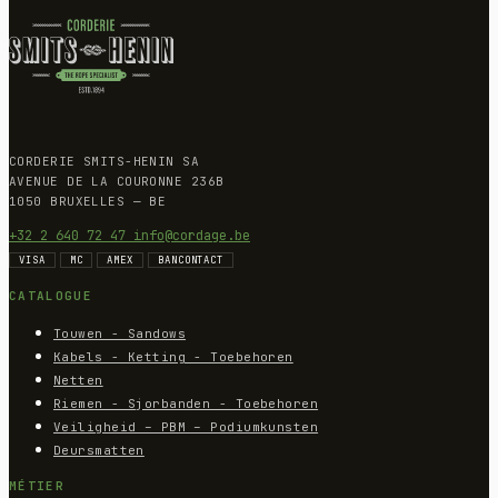
CORDERIE SMITS-HENIN SA
AVENUE DE LA COURONNE 236B
1050 BRUXELLES — BE
+32 2 640 72 47
info@cordage.be
VISA
MC
AMEX
BANCONTACT
CATALOGUE
Touwen - Sandows
Kabels - Ketting - Toebehoren
Netten
Riemen - Sjorbanden - Toebehoren
Veiligheid – PBM – Podiumkunsten
Deursmatten
MÉTIER