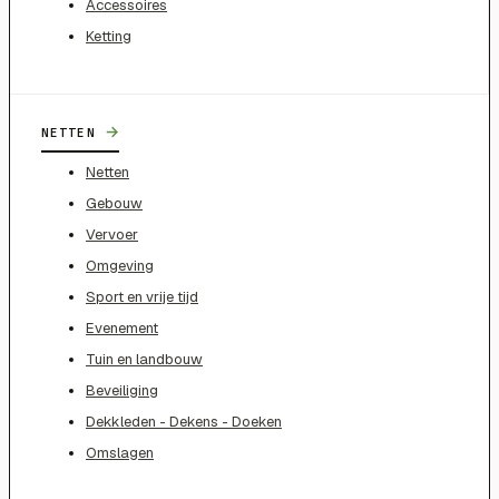
Accessoires
Ketting
→
NETTEN
Netten
Gebouw
Vervoer
Omgeving
Sport en vrije tijd
Evenement
Tuin en landbouw
Beveiliging
Dekkleden - Dekens - Doeken
Omslagen