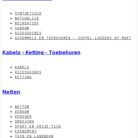
SYNTHETISCH
NATUURLIJK
RECREATIEF
SANDOW
ACCESSOIRES
SCHOMMELS EN TOEBEHOREN - SOEPEL LADDERS OP MAAT
Kabels - Ketting - Toebehoren
KABELS
ACCESSOIRES
KETTING
Netten
NETTEN
GEBOUW
VERVOER
OMGEVING
SPORT EN VRIJE TIJD
EVENEMENT
TUIN EN LANDBOUW