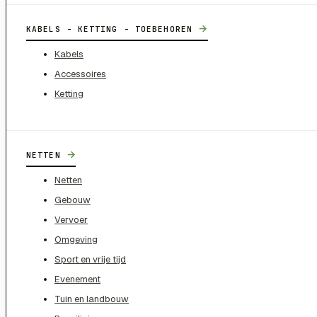
→
KABELS - KETTING - TOEBEHOREN
Kabels
Accessoires
Ketting
→
NETTEN
Netten
Gebouw
Vervoer
Omgeving
Sport en vrije tijd
Evenement
Tuin en landbouw