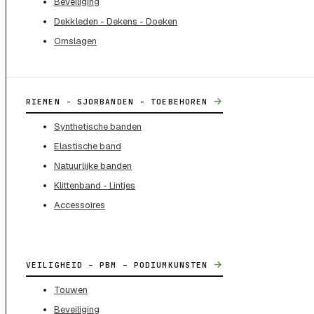
Beveiliging
Dekkleden - Dekens - Doeken
Omslagen
→
RIEMEN - SJORBANDEN - TOEBEHOREN
Synthetische banden
Elastische band
Natuurlijke banden
Klittenband - Lintjes
Accessoires
→
VEILIGHEID – PBM – PODIUMKUNSTEN
Touwen
Beveiliging