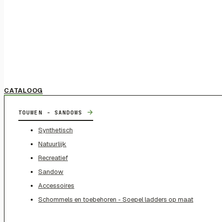
CATALOOG
→
TOUWEN - SANDOWS
Synthetisch
Natuurlijk
Recreatief
Sandow
Accessoires
Schommels en toebehoren - Soepel ladders op maat