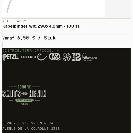
RÉF · 4037
Kabelbinder, wit, 290x4.8mm - 100 st.
6,50
€
/ Stuk
Vanaf
DISTRIBUTEUR OFFICIEL —
CORDERIE SMITS-HENIN SA
AVENUE DE LA COURONNE 236B