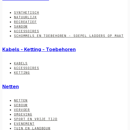
SYNTHETISCH
NATUURLIJK
RECREATIEF
SANDOW
ACCESSOIRES
SCHOMMELS EN TOEBEHOREN - SOEPEL LADDERS OP MAAT
Kabels - Ketting - Toebehoren
KABELS
ACCESSOIRES
KETTING
Netten
NETTEN
GEBOUW
VERVOER
OMGEVING
SPORT EN VRIJE TIJD
EVENEMENT
TUIN EN LANDBOUW