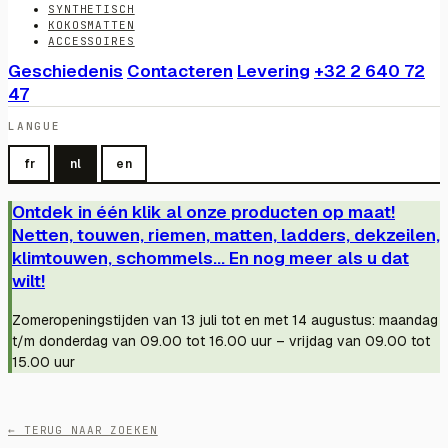
SYNTHETISCH
KOKOSMATTEN
ACCESSOIRES
Geschiedenis
Contacteren
Levering
+32 2 640 72
47
LANGUE
fr
nl
en
Ontdek in één klik al onze producten op maat!
Netten, touwen, riemen, matten, ladders, dekzeilen,
klimtouwen, schommels... En nog meer als u dat
wilt!
Zomeropeningstijden van 13 juli tot en met 14 augustus: maandag
t/m donderdag van 09.00 tot 16.00 uur – vrijdag van 09.00 tot
15.00 uur
← TERUG NAAR ZOEKEN