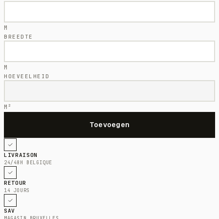
M
BREEDTE
M
HOEVEELHEID
M²
LIVRAISON
24/48H BELGIQUE
RETOUR
14 JOURS
SAV
MAGASIN BRUXELLES