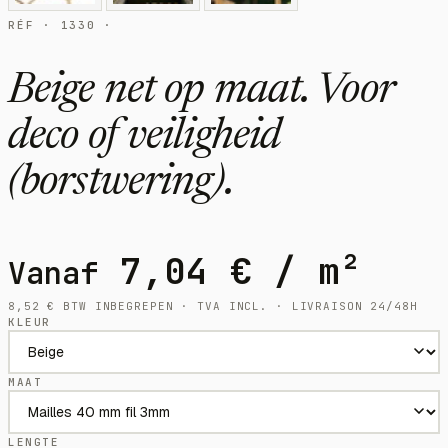
RÉF · 1330 ·
Beige net op maat. Voor
deco of veiligheid
(borstwering).
7,04
€
/ m²
Vanaf
8,52
€
BTW INBEGREPEN · TVA INCL. · LIVRAISON 24/48H
KLEUR
MAAT
LENGTE