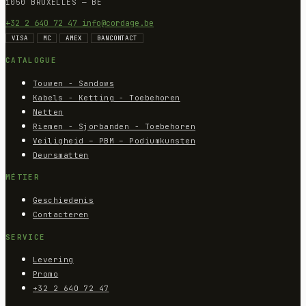
1050 BRUXELLES — BE
+32 2 640 72 47
info@cordage.be
VISA
MC
AMEX
BANCONTACT
CATALOGUE
Touwen - Sandows
Kabels - Ketting - Toebehoren
Netten
Riemen - Sjorbanden - Toebehoren
Veiligheid – PBM – Podiumkunsten
Deursmatten
MÉTIER
Geschiedenis
Contacteren
SERVICE
Levering
Promo
+32 2 640 72 47