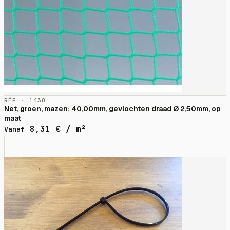
RÉF · 1430
Net, groen, mazen: 40,00mm, gevlochten draad Ø 2,50mm, op
maat
8,31
€
/ m²
Vanaf