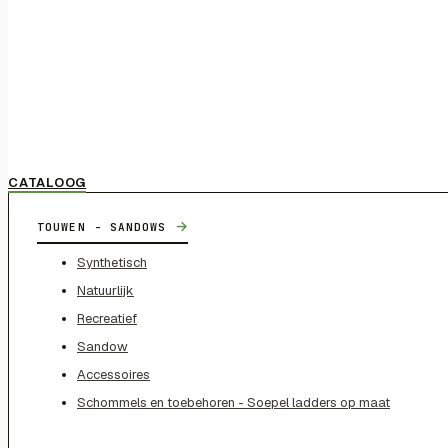
CATALOOG
→
TOUWEN - SANDOWS
Synthetisch
Natuurlijk
Recreatief
Sandow
Accessoires
Schommels en toebehoren - Soepel ladders op maat