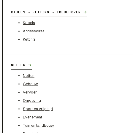
→
KABELS - KETTING - TOEBEHOREN
Kabels
Accessoires
Ketting
→
NETTEN
Netten
Gebouw
Vervoer
Omgeving
Sport en vrije tijd
Evenement
Tuin en landbouw