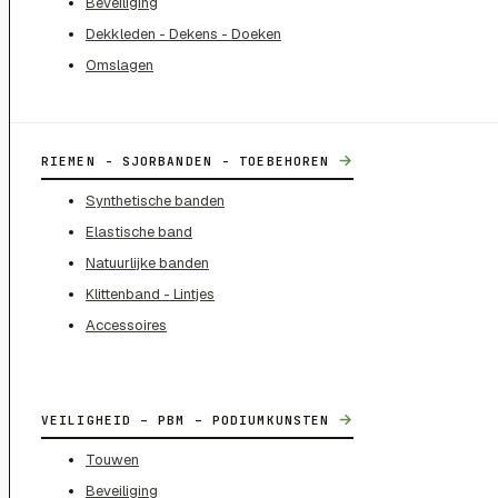
Beveiliging
Dekkleden - Dekens - Doeken
Omslagen
→
RIEMEN - SJORBANDEN - TOEBEHOREN
Synthetische banden
Elastische band
Natuurlijke banden
Klittenband - Lintjes
Accessoires
→
VEILIGHEID – PBM – PODIUMKUNSTEN
Touwen
Beveiliging