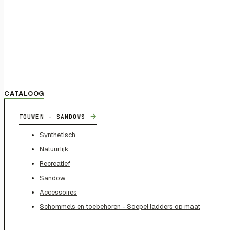
CATALOOG
→
TOUWEN - SANDOWS
Synthetisch
Natuurlijk
Recreatief
Sandow
Accessoires
Schommels en toebehoren - Soepel ladders op maat