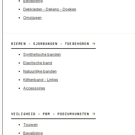
Beveiliging
Dekkleden - Dekens - Doeken
Omslagen
→
RIEMEN - SJORBANDEN - TOEBEHOREN
Synthetische banden
Elastische band
Natuurlijke banden
Klittenband - Lintjes
Accessoires
→
VEILIGHEID – PBM – PODIUMKUNSTEN
Touwen
Beveiliging