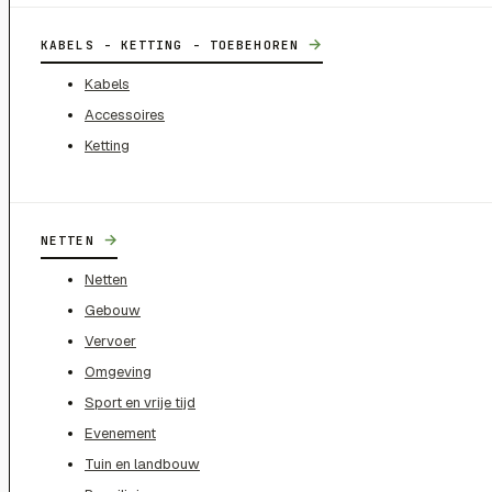
→
KABELS - KETTING - TOEBEHOREN
Kabels
Accessoires
Ketting
→
NETTEN
Netten
Gebouw
Vervoer
Omgeving
Sport en vrije tijd
Evenement
Tuin en landbouw