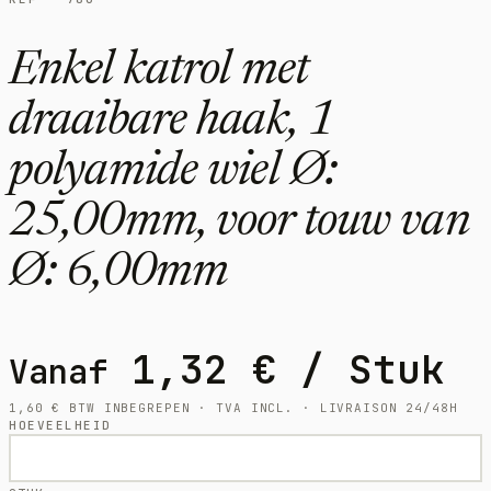
Enkel katrol met
draaibare haak, 1
polyamide wiel Ø:
25,00mm, voor touw van
Ø: 6,00mm
1,32
€
/ Stuk
Vanaf
1,60
€
BTW INBEGREPEN · TVA INCL. · LIVRAISON 24/48H
HOEVEELHEID