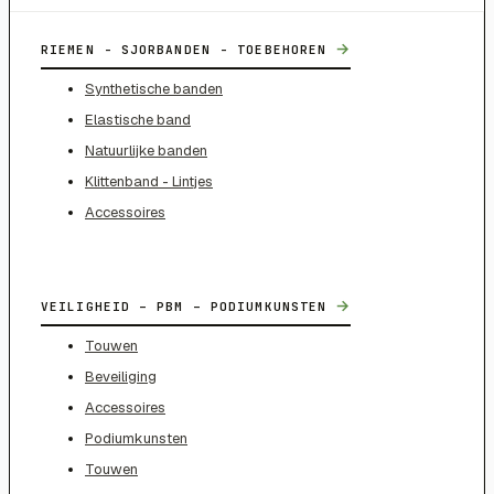
→
RIEMEN - SJORBANDEN - TOEBEHOREN
Synthetische banden
Elastische band
Natuurlijke banden
Klittenband - Lintjes
Accessoires
→
VEILIGHEID – PBM – PODIUMKUNSTEN
Touwen
Beveiliging
Accessoires
Podiumkunsten
Touwen