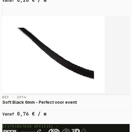
0,26
€
/ m
Vanaf
RÉF · 3974
Soft Black 6mm - Perfect voor event
0,76
€
/ m
Vanaf
DISTRIBUTEUR OFFICIEL —