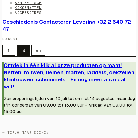
SYNTHETISCH
KOKOSMATTEN
ACCESSOIRES
Geschiedenis
Contacteren
Levering
+32 2 640 72
47
LANGUE
fr
nl
en
Ontdek in één klik al onze producten op maat!
Netten, touwen, riemen, matten, ladders, dekzeilen,
klimtouwen, schommels... En nog meer als u dat
wilt!
Zomeropeningstijden van 13 juli tot en met 14 augustus: maandag
t/m donderdag van 09.00 tot 16.00 uur – vrijdag van 09.00 tot
15.00 uur
← TERUG NAAR ZOEKEN