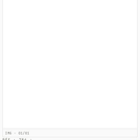
IMG · 01/01
RÉF · 786 ·