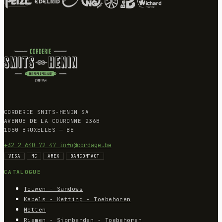
CORDERIE SMITS-HENIN SA
AVENUE DE LA COURONNE 236B
1050 BRUXELLES — BE
+32 2 640 72 47
info@cordage.be
VISA
MC
AMEX
BANCONTACT
CATALOGUE
Touwen - Sandows
Kabels - Ketting - Toebehoren
Netten
Riemen - Sjorbanden - Toebehoren