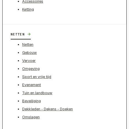
Accessoires
Ketting
→
NETTEN
Netten
Gebouw
Vervoer
Omgeving
Sport en vrije tijd
Evenement
Tuin en landbouw
Beveiliging
Dekkleden - Dekens - Doeken
Omslagen