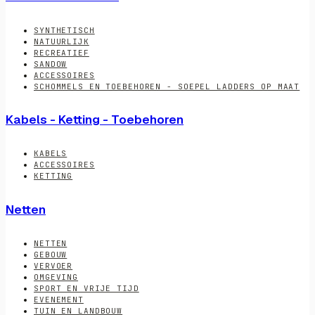
SYNTHETISCH
NATUURLIJK
RECREATIEF
SANDOW
ACCESSOIRES
SCHOMMELS EN TOEBEHOREN - SOEPEL LADDERS OP MAAT
Kabels - Ketting - Toebehoren
KABELS
ACCESSOIRES
KETTING
Netten
NETTEN
GEBOUW
VERVOER
OMGEVING
SPORT EN VRIJE TIJD
EVENEMENT
TUIN EN LANDBOUW