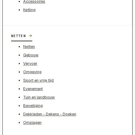
Accessoires
Ketting
→
NETTEN
Netten
Gebouw
Vervoer
Omgeving
Sport en vrije tijd
Evenement
Tuin en landbouw
Beveiliging
Dekkleden - Dekens - Doeken
Omslagen