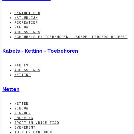
SYNTHETISCH
NATUURLIJK
RECREATIEF
SANDOW
ACCESSOIRES
SCHOMMELS EN TOEBEHOREN - SOEPEL LADDERS OP MAAT
Kabels - Ketting - Toebehoren
KABELS
ACCESSOIRES
KETTING
Netten
NETTEN
GEBOUW
VERVOER
OMGEVING
SPORT EN VRIJE TIJD
EVENEMENT
TUIN EN LANDBOUW