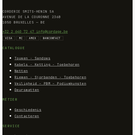
CORDERIE SMITS-HENIN SA
AVENUE DE LA COURONNE 236B
1050 BRUXELLES — BE
+32 2 640 72 47
info@cordage.be
VISA
MC
AMEX
BANCONTACT
CATALOGUE
Touwen - Sandows
Kabels - Ketting - Toebehoren
Netten
Riemen - Sjorbanden - Toebehoren
Veiligheid – PBM – Podiumkunsten
Deursmatten
MÉTIER
Geschiedenis
Contacteren
SERVICE