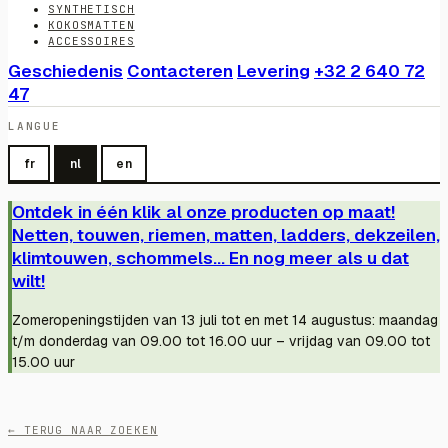
SYNTHETISCH
KOKOSMATTEN
ACCESSOIRES
Geschiedenis
Contacteren
Levering
+32 2 640 72
47
LANGUE
fr
nl
en
Ontdek in één klik al onze producten op maat!
Netten, touwen, riemen, matten, ladders, dekzeilen,
klimtouwen, schommels... En nog meer als u dat
wilt!
Zomeropeningstijden van 13 juli tot en met 14 augustus: maandag
t/m donderdag van 09.00 tot 16.00 uur – vrijdag van 09.00 tot
15.00 uur
← TERUG NAAR ZOEKEN