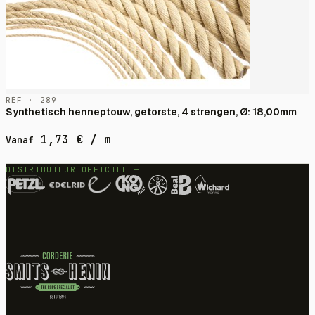
RÉF · 289
Synthetisch henneptouw, getorste, 4 strengen, Ø: 18,00mm
1,73
€
/ m
Vanaf
DISTRIBUTEUR OFFICIEL —