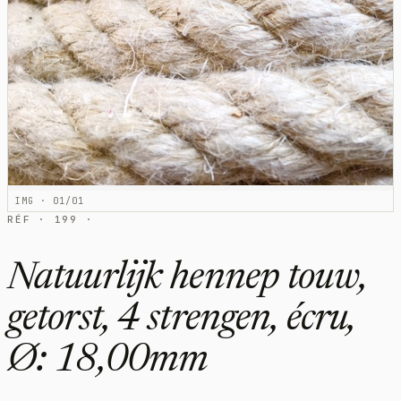
IMG · 01/01
RÉF · 199 ·
Natuurlijk hennep touw,
getorst, 4 strengen, écru,
Ø: 18,00mm