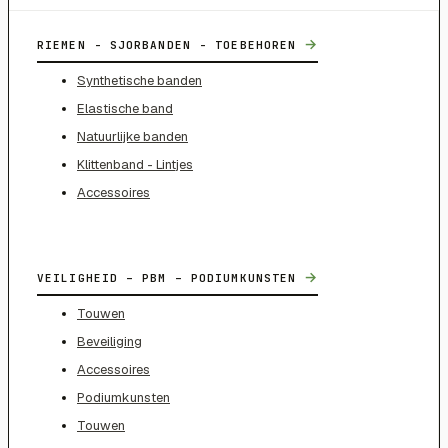
→
RIEMEN - SJORBANDEN - TOEBEHOREN
Synthetische banden
Elastische band
Natuurlijke banden
Klittenband - Lintjes
Accessoires
→
VEILIGHEID – PBM – PODIUMKUNSTEN
Touwen
Beveiliging
Accessoires
Podiumkunsten
Touwen