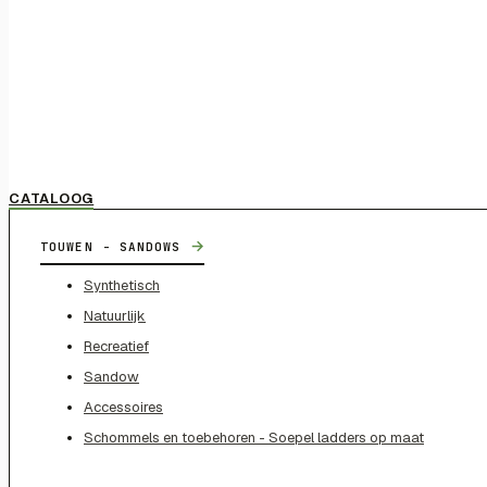
CATALOOG
→
TOUWEN - SANDOWS
Synthetisch
Natuurlijk
Recreatief
Sandow
Accessoires
Schommels en toebehoren - Soepel ladders op maat