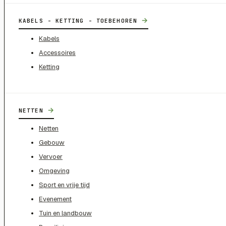
→
KABELS - KETTING - TOEBEHOREN
Kabels
Accessoires
Ketting
→
NETTEN
Netten
Gebouw
Vervoer
Omgeving
Sport en vrije tijd
Evenement
Tuin en landbouw