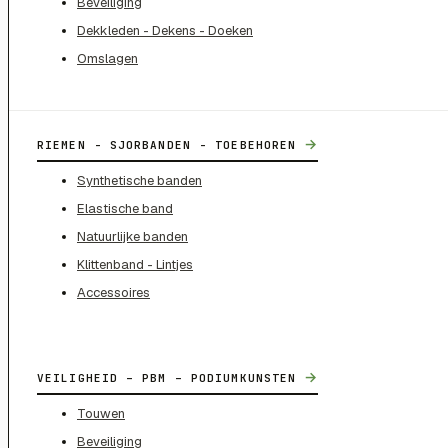
Beveiliging
Dekkleden - Dekens - Doeken
Omslagen
→
RIEMEN - SJORBANDEN - TOEBEHOREN
Synthetische banden
Elastische band
Natuurlijke banden
Klittenband - Lintjes
Accessoires
→
VEILIGHEID – PBM – PODIUMKUNSTEN
Touwen
Beveiliging