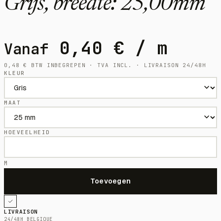
Grijs, breedte: 25,00mm
0,40
€
/ m
Vanaf
0,48
€
BTW INBEGREPEN · TVA INCL. · LIVRAISON 24/48H
KLEUR
MAAT
HOEVEELHEID
M
LIVRAISON
24/48H BELGIQUE