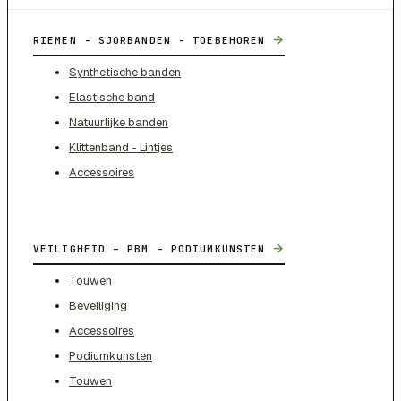
→
RIEMEN - SJORBANDEN - TOEBEHOREN
Synthetische banden
Elastische band
Natuurlijke banden
Klittenband - Lintjes
Accessoires
→
VEILIGHEID – PBM – PODIUMKUNSTEN
Touwen
Beveiliging
Accessoires
Podiumkunsten
Touwen