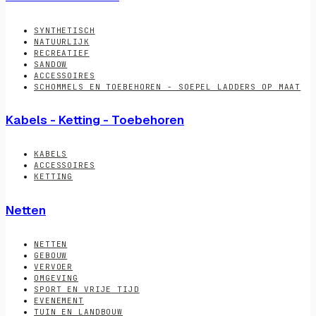
SYNTHETISCH
NATUURLIJK
RECREATIEF
SANDOW
ACCESSOIRES
SCHOMMELS EN TOEBEHOREN - SOEPEL LADDERS OP MAAT
Kabels - Ketting - Toebehoren
KABELS
ACCESSOIRES
KETTING
Netten
NETTEN
GEBOUW
VERVOER
OMGEVING
SPORT EN VRIJE TIJD
EVENEMENT
TUIN EN LANDBOUW