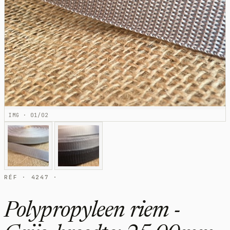
IMG · 01/02
RÉF · 4247 ·
Polypropyleen riem -