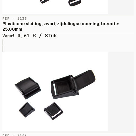
RÉF · 1135
Plastische sluiting, zwart, zijdelingse opening, breedte:
25,00mm
0,61
€
/ Stuk
Vanaf
RÉF · 1146