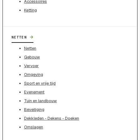
Accessoires
Ketting
→
NETTEN
Netten
Gebouw
Vervoer
Omgeving
Sport en vrije tijd
Evenement
Tuin en landbouw
Beveiliging
Dekkleden - Dekens - Doeken
Omslagen