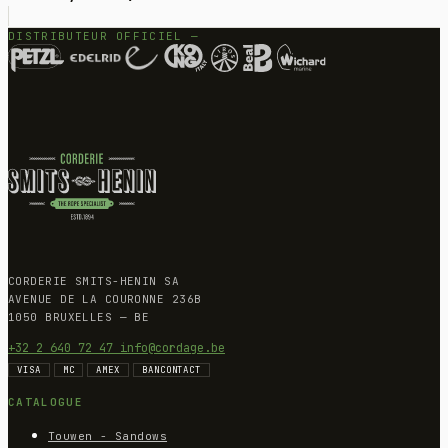
DISTRIBUTEUR OFFICIEL —
CORDERIE SMITS-HENIN SA
AVENUE DE LA COURONNE 236B
1050 BRUXELLES — BE
+32 2 640 72 47
info@cordage.be
VISA
MC
AMEX
BANCONTACT
CATALOGUE
Touwen - Sandows