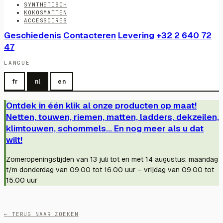
SYNTHETISCH
KOKOSMATTEN
ACCESSOIRES
Geschiedenis
Contacteren
Levering
+32 2 640 72
47
LANGUE
fr
nl
en
Ontdek in één klik al onze producten op maat!
Netten, touwen, riemen, matten, ladders, dekzeilen,
klimtouwen, schommels... En nog meer als u dat
wilt!
Zomeropeningstijden van 13 juli tot en met 14 augustus: maandag
t/m donderdag van 09.00 tot 16.00 uur – vrijdag van 09.00 tot
15.00 uur
← TERUG NAAR ZOEKEN