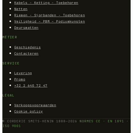
Kabels - Ketting - Toebehoren
Netten
Riemen - Sjorbanden - Toebehoren
Veiligheid – PBM – Podiumkunsten
Deursmatten
MÉTIER
Geschiedenis
Contacteren
SERVICE
Levering
Promo
+32 2 640 72 47
LÉGAL
Verkoopsvoorwaarden
Cookie policy
© CORDERIE SMITS-HENIN 1888—2026
NORMES CE · EN 1891 ·
ISO 9001