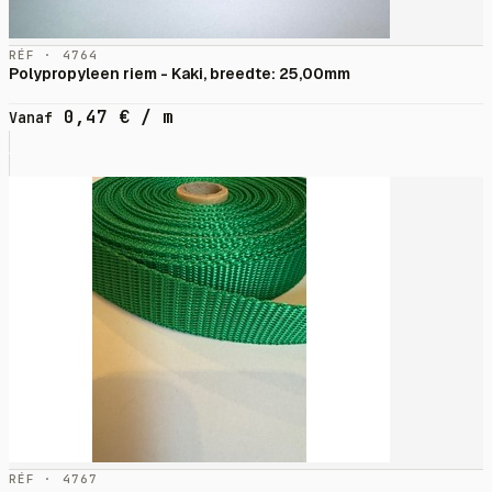
RÉF · 4764
Polypropyleen riem - Kaki, breedte: 25,00mm
0,47
€
/ m
Vanaf
RÉF · 4767