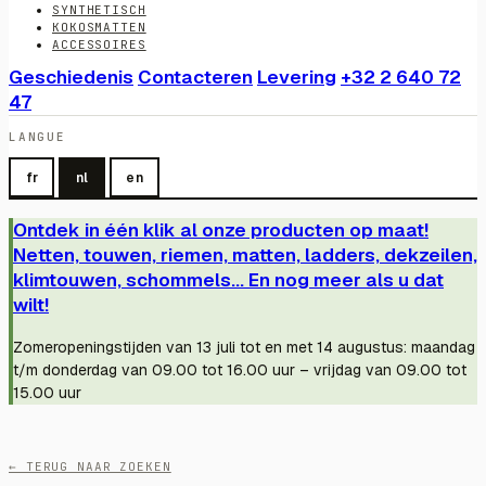
SYNTHETISCH
KOKOSMATTEN
ACCESSOIRES
Geschiedenis
Contacteren
Levering
+32 2 640 72
47
LANGUE
fr
nl
en
Ontdek in één klik al onze producten op maat!
Netten, touwen, riemen, matten, ladders, dekzeilen,
klimtouwen, schommels... En nog meer als u dat
wilt!
Zomeropeningstijden van 13 juli tot en met 14 augustus: maandag
t/m donderdag van 09.00 tot 16.00 uur – vrijdag van 09.00 tot
15.00 uur
← TERUG NAAR ZOEKEN