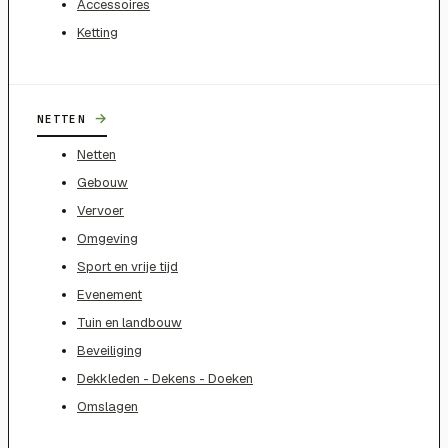
Accessoires
Ketting
→
NETTEN
Netten
Gebouw
Vervoer
Omgeving
Sport en vrije tijd
Evenement
Tuin en landbouw
Beveiliging
Dekkleden - Dekens - Doeken
Omslagen