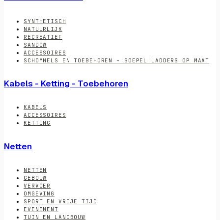
SYNTHETISCH
NATUURLIJK
RECREATIEF
SANDOW
ACCESSOIRES
SCHOMMELS EN TOEBEHOREN - SOEPEL LADDERS OP MAAT
Kabels - Ketting - Toebehoren
KABELS
ACCESSOIRES
KETTING
Netten
NETTEN
GEBOUW
VERVOER
OMGEVING
SPORT EN VRIJE TIJD
EVENEMENT
TUIN EN LANDBOUW