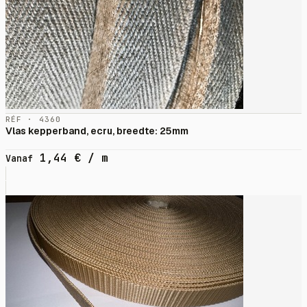
RÉF · 4360
Vlas kepperband, ecru, breedte: 25mm
1,44
€
/ m
Vanaf