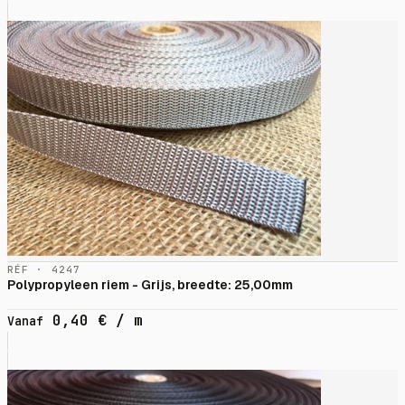
RÉF · 4247
Polypropyleen riem - Grijs, breedte: 25,00mm
0,40
€
/ m
Vanaf