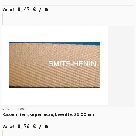
0,47
€
/ m
Vanaf
RÉF · 3884
Katoen riem, keper, ecru, breedte: 25,00mm
0,76
€
/ m
Vanaf