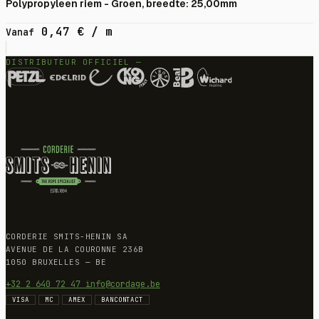
Polypropyleen riem - Groen, breedte: 25,00mm
0,47
€
/ m
Vanaf
DISTRIBUTEUR OFFICIEL —
CORDERIE SMITS-HENIN SA
AVENUE DE LA COURONNE 236B
1050 BRUXELLES — BE
+32 2 640 72 47
info@cordage.be
VISA
MC
AMEX
BANCONTACT