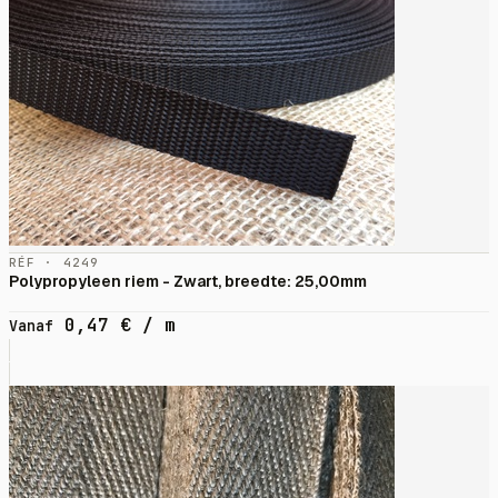
RÉF · 4249
Polypropyleen riem - Zwart, breedte: 25,00mm
0,47
€
/ m
Vanaf