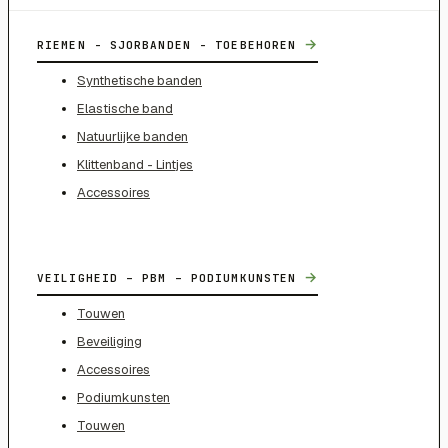
→
RIEMEN - SJORBANDEN - TOEBEHOREN
Synthetische banden
Elastische band
Natuurlijke banden
Klittenband - Lintjes
Accessoires
→
VEILIGHEID – PBM – PODIUMKUNSTEN
Touwen
Beveiliging
Accessoires
Podiumkunsten
Touwen