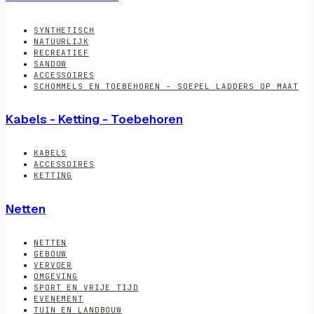
SYNTHETISCH
NATUURLIJK
RECREATIEF
SANDOW
ACCESSOIRES
SCHOMMELS EN TOEBEHOREN - SOEPEL LADDERS OP MAAT
Kabels - Ketting - Toebehoren
KABELS
ACCESSOIRES
KETTING
Netten
NETTEN
GEBOUW
VERVOER
OMGEVING
SPORT EN VRIJE TIJD
EVENEMENT
TUIN EN LANDBOUW