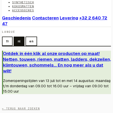
SYNTHETISCH
KOKOSMATTEN
ACCESSOIRES
Geschiedenis
Contacteren
Levering
+32 2 640 72
47
LANGUE
fr
nl
en
Ontdek in één klik al onze producten op maat!
Netten, touwen, riemen, matten, ladders, dekzeilen,
klimtouwen, schommels... En nog meer als u dat
wilt!
Zomeropeningstijden van 13 juli tot en met 14 augustus: maandag
t/m donderdag van 09.00 tot 16.00 uur – vrijdag van 09.00 tot
15.00 uur
← TERUG NAAR ZOEKEN