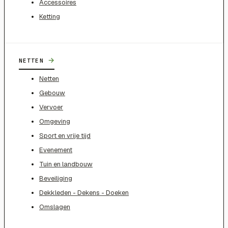
Accessoires
Ketting
→
NETTEN
Netten
Gebouw
Vervoer
Omgeving
Sport en vrije tijd
Evenement
Tuin en landbouw
Beveiliging
Dekkleden - Dekens - Doeken
Omslagen