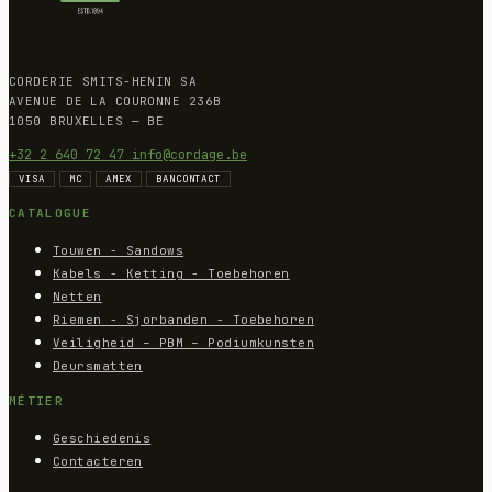
CORDERIE SMITS-HENIN SA
AVENUE DE LA COURONNE 236B
1050 BRUXELLES — BE
+32 2 640 72 47
info@cordage.be
VISA
MC
AMEX
BANCONTACT
CATALOGUE
Touwen - Sandows
Kabels - Ketting - Toebehoren
Netten
Riemen - Sjorbanden - Toebehoren
Veiligheid – PBM – Podiumkunsten
Deursmatten
MÉTIER
Geschiedenis
Contacteren