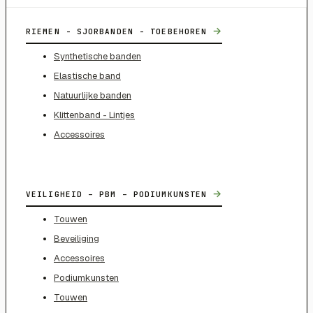
→
RIEMEN - SJORBANDEN - TOEBEHOREN
Synthetische banden
Elastische band
Natuurlijke banden
Klittenband - Lintjes
Accessoires
→
VEILIGHEID – PBM – PODIUMKUNSTEN
Touwen
Beveiliging
Accessoires
Podiumkunsten
Touwen