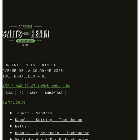
CORDERIE SMITS-HENIN SA
AVENUE DE LA COURONNE 236B
1050 BRUXELLES — BE
+32 2 640 72 47
info@cordage.be
VISA
MC
AMEX
BANCONTACT
CATALOGUE
Touwen - Sandows
Kabels - Ketting - Toebehoren
Netten
Riemen - Sjorbanden - Toebehoren
Veiligheid – PBM – Podiumkunsten