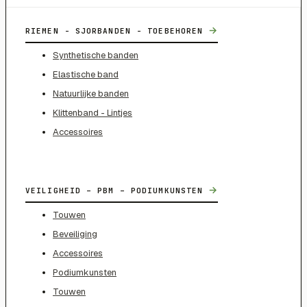
→
RIEMEN - SJORBANDEN - TOEBEHOREN
Synthetische banden
Elastische band
Natuurlijke banden
Klittenband - Lintjes
Accessoires
→
VEILIGHEID – PBM – PODIUMKUNSTEN
Touwen
Beveiliging
Accessoires
Podiumkunsten
Touwen