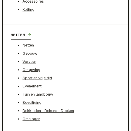
Accessoires
Ketting
→
NETTEN
Netten
Gebouw
Vervoer
Omgeving
Sport en vrije tijd
Evenement
Tuin en landbouw
Beveiliging
Dekkleden - Dekens - Doeken
Omslagen