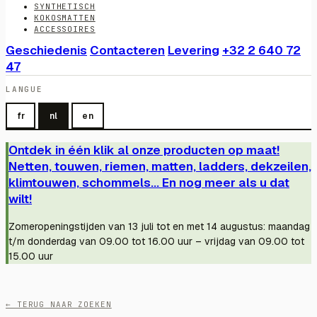
SYNTHETISCH
KOKOSMATTEN
ACCESSOIRES
Geschiedenis
Contacteren
Levering
+32 2 640 72
47
LANGUE
fr
nl
en
Ontdek in één klik al onze producten op maat!
Netten, touwen, riemen, matten, ladders, dekzeilen,
klimtouwen, schommels... En nog meer als u dat
wilt!
Zomeropeningstijden van 13 juli tot en met 14 augustus: maandag
t/m donderdag van 09.00 tot 16.00 uur – vrijdag van 09.00 tot
15.00 uur
← TERUG NAAR ZOEKEN