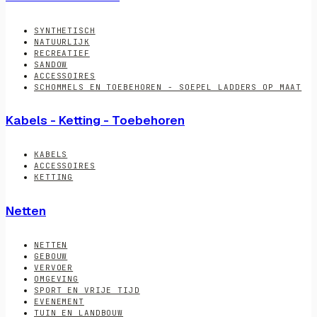
SYNTHETISCH
NATUURLIJK
RECREATIEF
SANDOW
ACCESSOIRES
SCHOMMELS EN TOEBEHOREN - SOEPEL LADDERS OP MAAT
Kabels - Ketting - Toebehoren
KABELS
ACCESSOIRES
KETTING
Netten
NETTEN
GEBOUW
VERVOER
OMGEVING
SPORT EN VRIJE TIJD
EVENEMENT
TUIN EN LANDBOUW