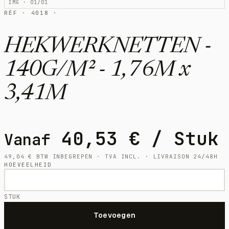
IMG · 01/01
RÉF · 4018 ·
HEKWERKNETTEN -
140G/M² - 1,76M x
3,41M
40,53
€
/ Stuk
Vanaf
49,04
€
BTW INBEGREPEN · TVA INCL. · LIVRAISON 24/48H
HOEVEELHEID
STUK