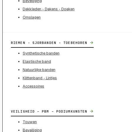
Beveiliging
Dekkleden - Dekens - Doeken
Omslagen
→
RIEMEN - SJORBANDEN - TOEBEHOREN
Synthetische banden
Elastische band
Natuurlijke banden
Klittenband - Lintjes
Accessoires
→
VEILIGHEID – PBM – PODIUMKUNSTEN
Touwen
Beveiliging