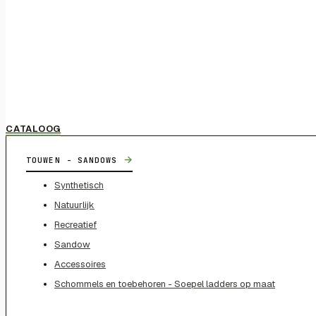
CATALOOG
→
TOUWEN - SANDOWS
Synthetisch
Natuurlijk
Recreatief
Sandow
Accessoires
Schommels en toebehoren - Soepel ladders op maat