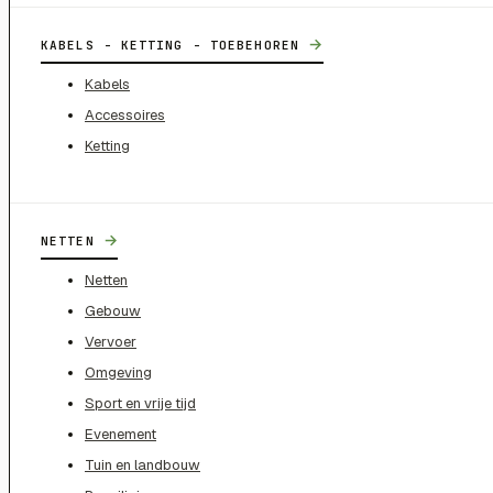
→
KABELS - KETTING - TOEBEHOREN
Kabels
Accessoires
Ketting
→
NETTEN
Netten
Gebouw
Vervoer
Omgeving
Sport en vrije tijd
Evenement
Tuin en landbouw