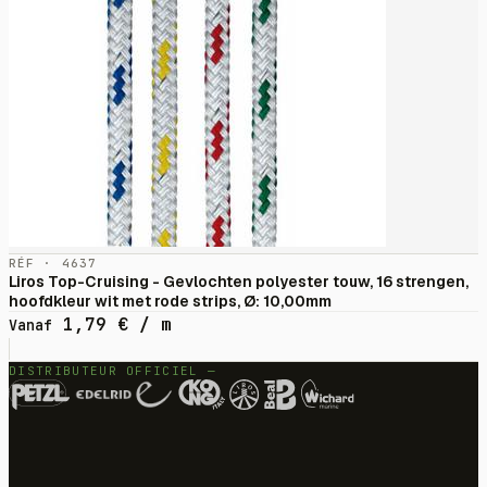
RÉF · 4637
Liros Top-Cruising - Gevlochten polyester touw, 16 strengen,
hoofdkleur wit met rode strips, Ø: 10,00mm
1,79
€
/ m
Vanaf
DISTRIBUTEUR OFFICIEL —