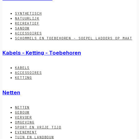
SYNTHETISCH
NATUURLIJK
RECREATIEF
SANDOW
ACCESSOIRES
SCHOMMELS EN TOEBEHOREN - SOEPEL LADDERS OP MAAT
Kabels - Ketting - Toebehoren
KABELS
ACCESSOIRES
KETTING
Netten
NETTEN
GEBOUW
VERVOER
OMGEVING
SPORT EN VRIJE TIJD
EVENEMENT
TUIN EN LANDBOUW