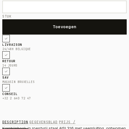
STUK
LIVRAISON
24/48H BELGIQUE
RETOUR
14 JOURS
SAV
MAGASIN BRUXELLES
CONSEIL
+32 2 640 72 47
DESCRIPTION
GEGEVENSBLAD
PRIJS /
Karabijnhaak in roestvrij staal AISI 316 met veersluiting, ontworpen