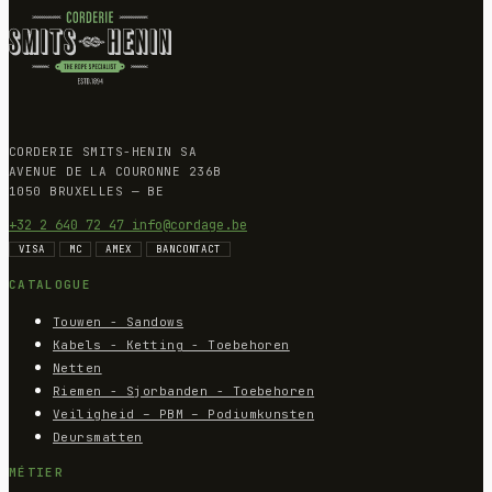
CORDERIE SMITS-HENIN SA
AVENUE DE LA COURONNE 236B
1050 BRUXELLES — BE
+32 2 640 72 47
info@cordage.be
VISA
MC
AMEX
BANCONTACT
CATALOGUE
Touwen - Sandows
Kabels - Ketting - Toebehoren
Netten
Riemen - Sjorbanden - Toebehoren
Veiligheid – PBM – Podiumkunsten
Deursmatten
MÉTIER