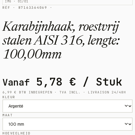
IMG · 01/01
RÉF · 87163364069 ·
Karabijnhaak, roestvrij
stalen AISI 316, lengte:
100,00mm
5,78
€
/ Stuk
Vanaf
6,99
€
BTW INBEGREPEN · TVA INCL. · LIVRAISON 24/48H
KLEUR
MAAT
HOEVEELHEID