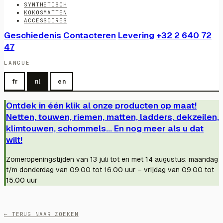
SYNTHETISCH
KOKOSMATTEN
ACCESSOIRES
Geschiedenis
Contacteren
Levering
+32 2 640 72
47
LANGUE
fr
nl
en
Ontdek in één klik al onze producten op maat!
Netten, touwen, riemen, matten, ladders, dekzeilen,
klimtouwen, schommels... En nog meer als u dat
wilt!
Zomeropeningstijden van 13 juli tot en met 14 augustus: maandag
t/m donderdag van 09.00 tot 16.00 uur – vrijdag van 09.00 tot
15.00 uur
← TERUG NAAR ZOEKEN