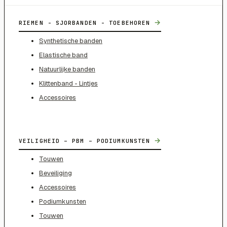
→
RIEMEN - SJORBANDEN - TOEBEHOREN
Synthetische banden
Elastische band
Natuurlijke banden
Klittenband - Lintjes
Accessoires
→
VEILIGHEID – PBM – PODIUMKUNSTEN
Touwen
Beveiliging
Accessoires
Podiumkunsten
Touwen