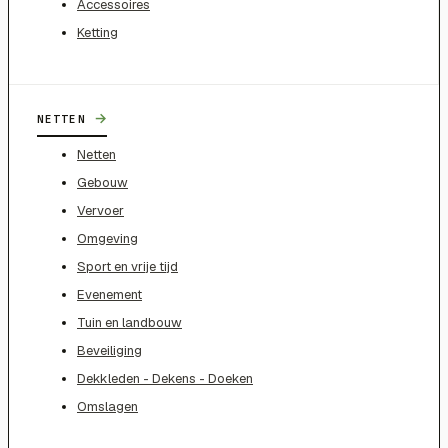
Accessoires
Ketting
→
NETTEN
Netten
Gebouw
Vervoer
Omgeving
Sport en vrije tijd
Evenement
Tuin en landbouw
Beveiliging
Dekkleden - Dekens - Doeken
Omslagen