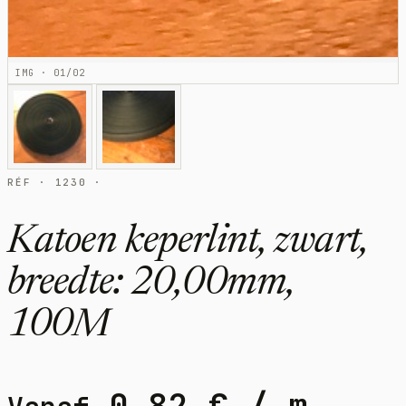
IMG · 01/02
RÉF · 1230 ·
Katoen keperlint, zwart,
breedte: 20,00mm,
100M
0,82
€
/ m