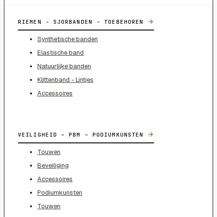
→
RIEMEN - SJORBANDEN - TOEBEHOREN
Synthetische banden
Elastische band
Natuurlijke banden
Klittenband - Lintjes
Accessoires
→
VEILIGHEID – PBM – PODIUMKUNSTEN
Touwen
Beveiliging
Accessoires
Podiumkunsten
Touwen