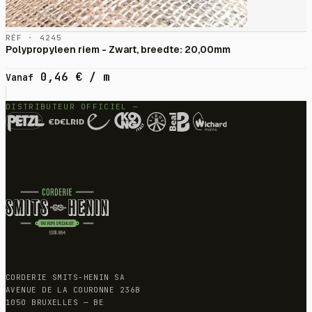
RÉF · 4245
Polypropyleen riem - Zwart, breedte: 20,00mm
0,46
€
/ m
Vanaf
DISTRIBUTEUR OFFICIEL —
CORDERIE SMITS-HENIN SA
AVENUE DE LA COURONNE 236B
1050 BRUXELLES — BE