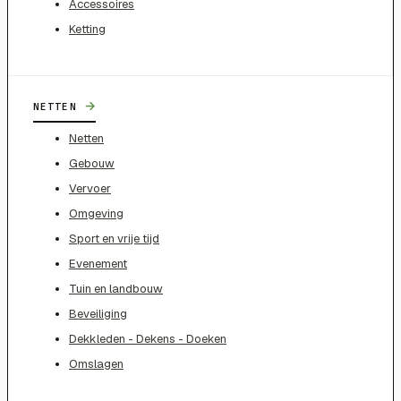
Accessoires
Ketting
→
NETTEN
Netten
Gebouw
Vervoer
Omgeving
Sport en vrije tijd
Evenement
Tuin en landbouw
Beveiliging
Dekkleden - Dekens - Doeken
Omslagen