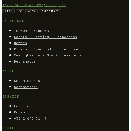
+32 2 640 72 47
info@cordage.be
VISA
MC
AMEX
BANCONTACT
CATALOGUE
Touwen - Sandows
Kabels - Ketting - Toebehoren
Netten
Riemen - Sjorbanden - Toebehoren
Veiligheid – PBM – Podiumkunsten
Deursmatten
MÉTIER
Geschiedenis
Contacteren
SERVICE
Levering
Promo
+32 2 640 72 47
LÉGAL