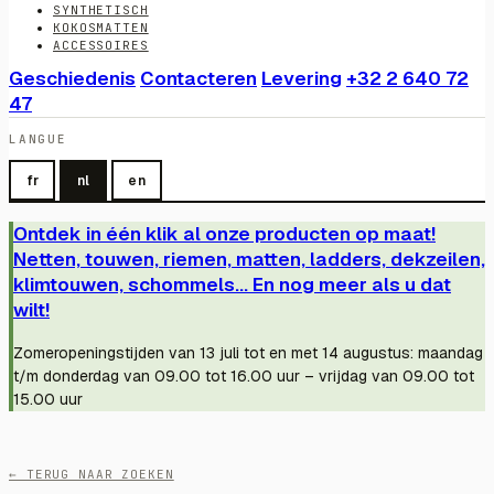
SYNTHETISCH
KOKOSMATTEN
ACCESSOIRES
Geschiedenis
Contacteren
Levering
+32 2 640 72
47
LANGUE
fr
nl
en
Ontdek in één klik al onze producten op maat!
Netten, touwen, riemen, matten, ladders, dekzeilen,
klimtouwen, schommels... En nog meer als u dat
wilt!
Zomeropeningstijden van 13 juli tot en met 14 augustus: maandag
t/m donderdag van 09.00 tot 16.00 uur – vrijdag van 09.00 tot
15.00 uur
← TERUG NAAR ZOEKEN