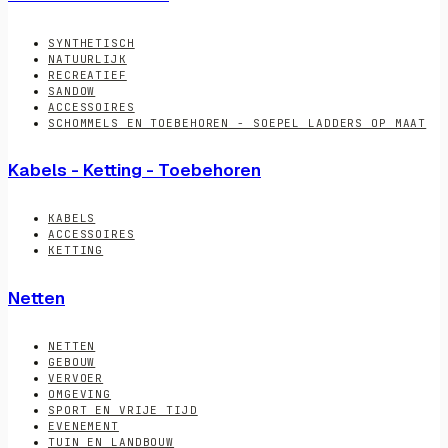
SYNTHETISCH
NATUURLIJK
RECREATIEF
SANDOW
ACCESSOIRES
SCHOMMELS EN TOEBEHOREN - SOEPEL LADDERS OP MAAT
Kabels - Ketting - Toebehoren
KABELS
ACCESSOIRES
KETTING
Netten
NETTEN
GEBOUW
VERVOER
OMGEVING
SPORT EN VRIJE TIJD
EVENEMENT
TUIN EN LANDBOUW