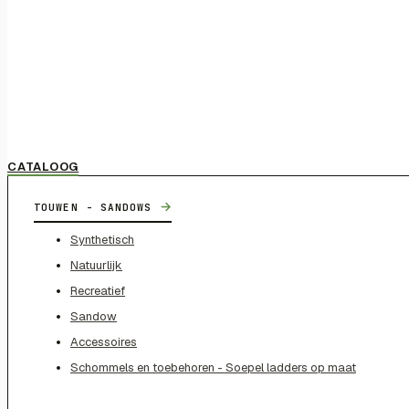
CATALOOG
→
TOUWEN - SANDOWS
Synthetisch
Natuurlijk
Recreatief
Sandow
Accessoires
Schommels en toebehoren - Soepel ladders op maat