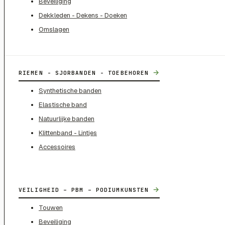
Beveiliging
Dekkleden - Dekens - Doeken
Omslagen
→
RIEMEN - SJORBANDEN - TOEBEHOREN
Synthetische banden
Elastische band
Natuurlijke banden
Klittenband - Lintjes
Accessoires
→
VEILIGHEID – PBM – PODIUMKUNSTEN
Touwen
Beveiliging