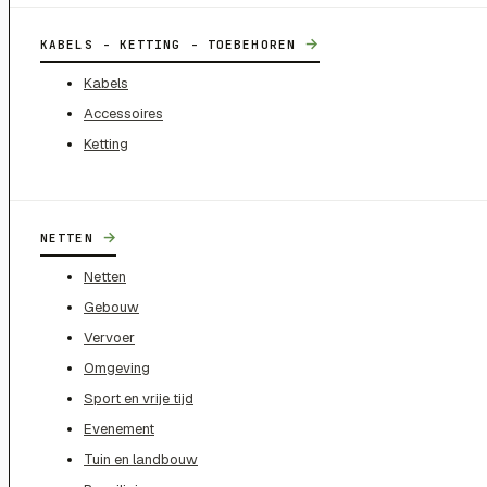
→
KABELS - KETTING - TOEBEHOREN
Kabels
Accessoires
Ketting
→
NETTEN
Netten
Gebouw
Vervoer
Omgeving
Sport en vrije tijd
Evenement
Tuin en landbouw