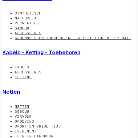
SYNTHETISCH
NATUURLIJK
RECREATIEF
SANDOW
ACCESSOIRES
SCHOMMELS EN TOEBEHOREN - SOEPEL LADDERS OP MAAT
Kabels - Ketting - Toebehoren
KABELS
ACCESSOIRES
KETTING
Netten
NETTEN
GEBOUW
VERVOER
OMGEVING
SPORT EN VRIJE TIJD
EVENEMENT
TUIN EN LANDBOUW