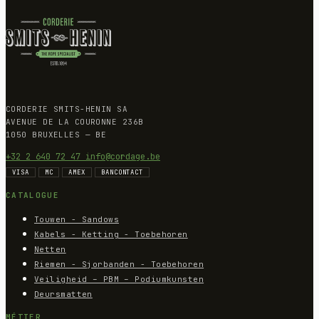
CORDERIE SMITS-HENIN SA
AVENUE DE LA COURONNE 236B
1050 BRUXELLES — BE
+32 2 640 72 47
info@cordage.be
VISA
MC
AMEX
BANCONTACT
CATALOGUE
Touwen - Sandows
Kabels - Ketting - Toebehoren
Netten
Riemen - Sjorbanden - Toebehoren
Veiligheid – PBM – Podiumkunsten
Deursmatten
MÉTIER