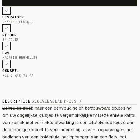
LIVRAISON
24/48H BELGIQUE
RETOUR
14 JOURS
SAV
MAGASIN BRUXELLES
CONSEIL
+32 2 640 72 47
DESCRIPTION
GEGEVENSBLAD
PRIJS /
Bent u op zoek naar een eenvoudige en betrouwbare oplossing
om uw dagelijkse klusjes te vergemakkelijken? Deze enkele katrol
van zamak met verzinkte afwerking is een uitstekende keuze om
de benodigde kracht te verminderen bij tal van toepassingen: het
bedienen van een zolderluik, het ophangen van een fiets, het