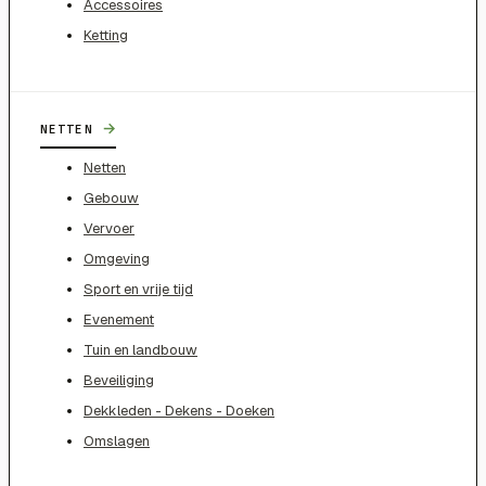
Accessoires
Ketting
→
NETTEN
Netten
Gebouw
Vervoer
Omgeving
Sport en vrije tijd
Evenement
Tuin en landbouw
Beveiliging
Dekkleden - Dekens - Doeken
Omslagen