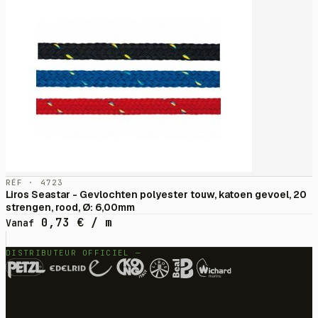
RÉF · 4723
Liros Seastar - Gevlochten polyester touw, katoen gevoel, 20
strengen, rood, Ø: 6,00mm
0,73
€
/ m
Vanaf
DISTRIBUTEUR OFFICIEL —