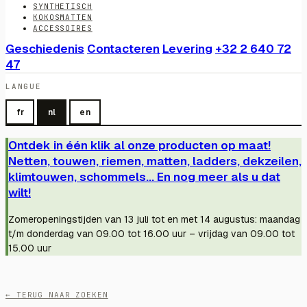
SYNTHETISCH
KOKOSMATTEN
ACCESSOIRES
Geschiedenis
Contacteren
Levering
+32 2 640 72
47
LANGUE
fr
nl
en
Ontdek in één klik al onze producten op maat!
Netten, touwen, riemen, matten, ladders, dekzeilen,
klimtouwen, schommels... En nog meer als u dat
wilt!
Zomeropeningstijden van 13 juli tot en met 14 augustus: maandag
t/m donderdag van 09.00 tot 16.00 uur – vrijdag van 09.00 tot
15.00 uur
← TERUG NAAR ZOEKEN