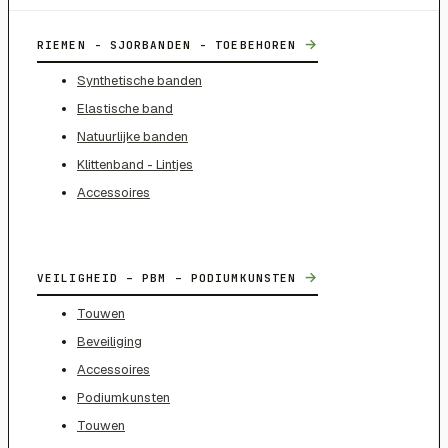
→
RIEMEN - SJORBANDEN - TOEBEHOREN
Synthetische banden
Elastische band
Natuurlijke banden
Klittenband - Lintjes
Accessoires
→
VEILIGHEID – PBM – PODIUMKUNSTEN
Touwen
Beveiliging
Accessoires
Podiumkunsten
Touwen