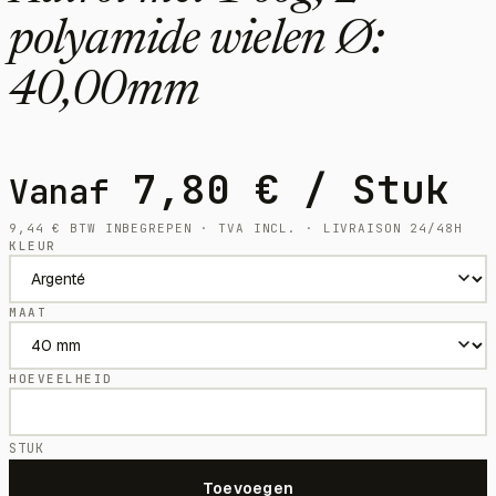
polyamide wielen Ø:
40,00mm
7,80
€
/ Stuk
Vanaf
9,44
€
BTW INBEGREPEN · TVA INCL. · LIVRAISON 24/48H
KLEUR
MAAT
HOEVEELHEID
STUK