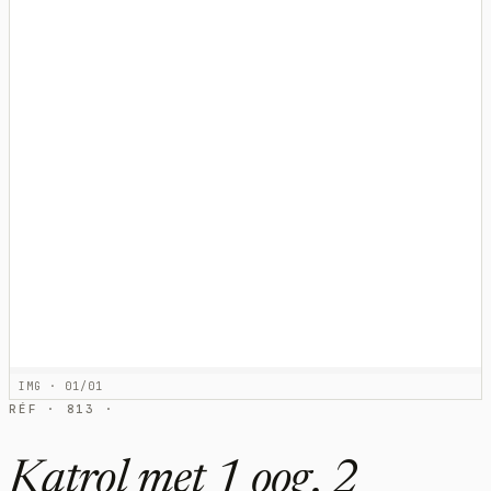
IMG · 01/01
RÉF · 813 ·
Katrol met 1 oog, 2