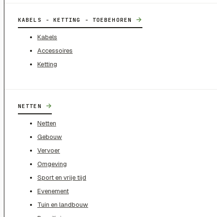
→
KABELS - KETTING - TOEBEHOREN
Kabels
Accessoires
Ketting
→
NETTEN
Netten
Gebouw
Vervoer
Omgeving
Sport en vrije tijd
Evenement
Tuin en landbouw