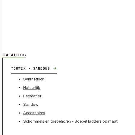
CATALOOG
→
TOUWEN - SANDOWS
Synthetisch
Natuurlijk
Recreatief
Sandow
Accessoires
Schommels en toebehoren - Soepel ladders op maat