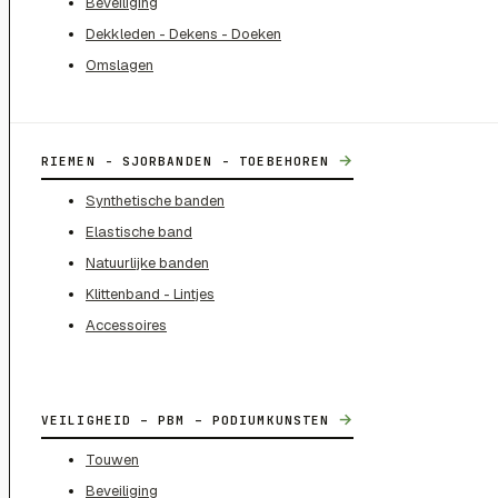
Beveiliging
Dekkleden - Dekens - Doeken
Omslagen
→
RIEMEN - SJORBANDEN - TOEBEHOREN
Synthetische banden
Elastische band
Natuurlijke banden
Klittenband - Lintjes
Accessoires
→
VEILIGHEID – PBM – PODIUMKUNSTEN
Touwen
Beveiliging