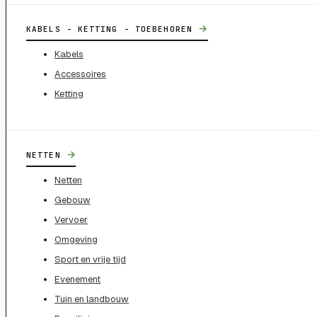
→
KABELS - KETTING - TOEBEHOREN
Kabels
Accessoires
Ketting
→
NETTEN
Netten
Gebouw
Vervoer
Omgeving
Sport en vrije tijd
Evenement
Tuin en landbouw