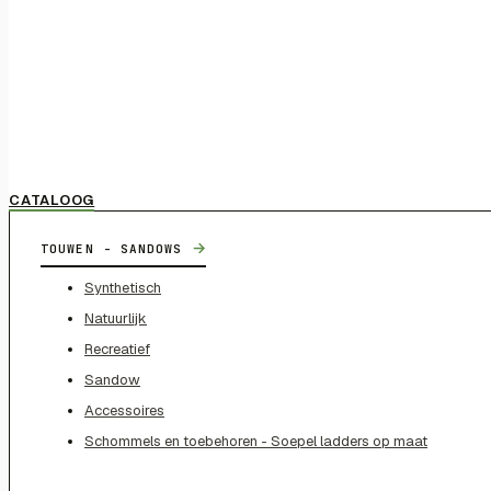
CATALOOG
→
TOUWEN - SANDOWS
Synthetisch
Natuurlijk
Recreatief
Sandow
Accessoires
Schommels en toebehoren - Soepel ladders op maat