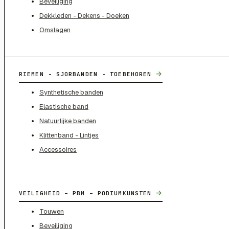
Beveiliging
Dekkleden - Dekens - Doeken
Omslagen
→
RIEMEN - SJORBANDEN - TOEBEHOREN
Synthetische banden
Elastische band
Natuurlijke banden
Klittenband - Lintjes
Accessoires
→
VEILIGHEID – PBM – PODIUMKUNSTEN
Touwen
Beveiliging