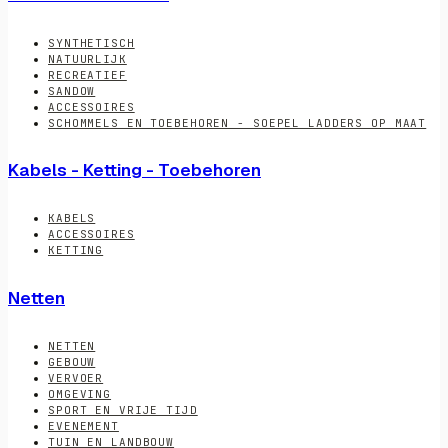
SYNTHETISCH
NATUURLIJK
RECREATIEF
SANDOW
ACCESSOIRES
SCHOMMELS EN TOEBEHOREN - SOEPEL LADDERS OP MAAT
Kabels - Ketting - Toebehoren
KABELS
ACCESSOIRES
KETTING
Netten
NETTEN
GEBOUW
VERVOER
OMGEVING
SPORT EN VRIJE TIJD
EVENEMENT
TUIN EN LANDBOUW