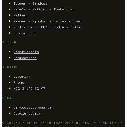
Touwen - Sandows
Kabels - Ketting - Toebehoren
Netten
Riemen - Sjorbanden - Toebehoren
Veiligheid – PBM – Podiumkunsten
Deursmatten
MÉTIER
Geschiedenis
Contacteren
SERVICE
Levering
Promo
+32 2 640 72 47
LÉGAL
Verkoopsvoorwaarden
Cookie policy
© CORDERIE SMITS-HENIN 1888—2026
NORMES CE · EN 1891 ·