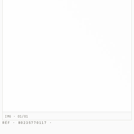
IMG · 01/01
RÉF · 80235770117 ·