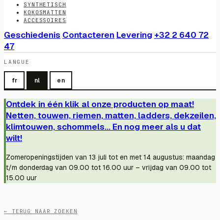
SYNTHETISCH
KOKOSMATTEN
ACCESSOIRES
Geschiedenis
Contacteren
Levering
+32 2 640 72
47
LANGUE
fr
nl
en
Ontdek in één klik al onze producten op maat!
Netten, touwen, riemen, matten, ladders, dekzeilen,
klimtouwen, schommels... En nog meer als u dat
wilt!
Zomeropeningstijden van 13 juli tot en met 14 augustus: maandag
t/m donderdag van 09.00 tot 16.00 uur – vrijdag van 09.00 tot
15.00 uur
← TERUG NAAR ZOEKEN