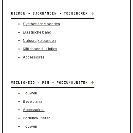
→
RIEMEN - SJORBANDEN - TOEBEHOREN
Synthetische banden
Elastische band
Natuurlijke banden
Klittenband - Lintjes
Accessoires
→
VEILIGHEID – PBM – PODIUMKUNSTEN
Touwen
Beveiliging
Accessoires
Podiumkunsten
Touwen