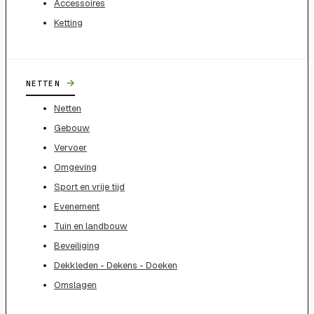
Accessoires
Ketting
→
NETTEN
Netten
Gebouw
Vervoer
Omgeving
Sport en vrije tijd
Evenement
Tuin en landbouw
Beveiliging
Dekkleden - Dekens - Doeken
Omslagen