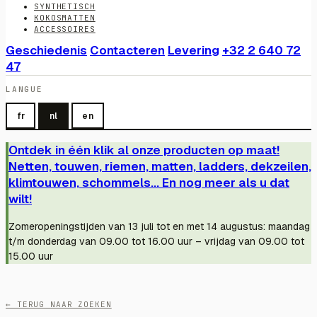
SYNTHETISCH
KOKOSMATTEN
ACCESSOIRES
Geschiedenis
Contacteren
Levering
+32 2 640 72
47
LANGUE
fr
nl
en
Ontdek in één klik al onze producten op maat!
Netten, touwen, riemen, matten, ladders, dekzeilen,
klimtouwen, schommels... En nog meer als u dat
wilt!
Zomeropeningstijden van 13 juli tot en met 14 augustus: maandag
t/m donderdag van 09.00 tot 16.00 uur – vrijdag van 09.00 tot
15.00 uur
← TERUG NAAR ZOEKEN