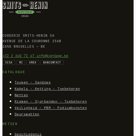
CORDERIE SMITS-HENIN SA
AVENUE DE LA COURONNE 236B
1050 BRUXELLES — BE
+32 2 640 72 47
info@cordage.be
VISA
MC
AMEX
BANCONTACT
CATALOGUE
Touwen - Sandows
Kabels - Ketting - Toebehoren
Netten
Riemen - Sjorbanden - Toebehoren
Veiligheid – PBM – Podiumkunsten
Deursmatten
MÉTIER
Geschiedenis