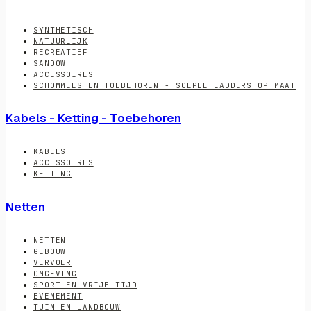
SYNTHETISCH
NATUURLIJK
RECREATIEF
SANDOW
ACCESSOIRES
SCHOMMELS EN TOEBEHOREN - SOEPEL LADDERS OP MAAT
Kabels - Ketting - Toebehoren
KABELS
ACCESSOIRES
KETTING
Netten
NETTEN
GEBOUW
VERVOER
OMGEVING
SPORT EN VRIJE TIJD
EVENEMENT
TUIN EN LANDBOUW