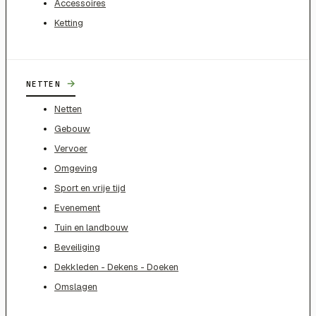
Accessoires
Ketting
→
NETTEN
Netten
Gebouw
Vervoer
Omgeving
Sport en vrije tijd
Evenement
Tuin en landbouw
Beveiliging
Dekkleden - Dekens - Doeken
Omslagen