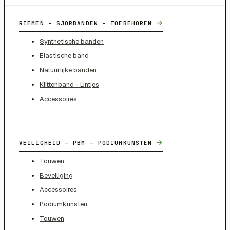
→
RIEMEN - SJORBANDEN - TOEBEHOREN
Synthetische banden
Elastische band
Natuurlijke banden
Klittenband - Lintjes
Accessoires
→
VEILIGHEID – PBM – PODIUMKUNSTEN
Touwen
Beveiliging
Accessoires
Podiumkunsten
Touwen