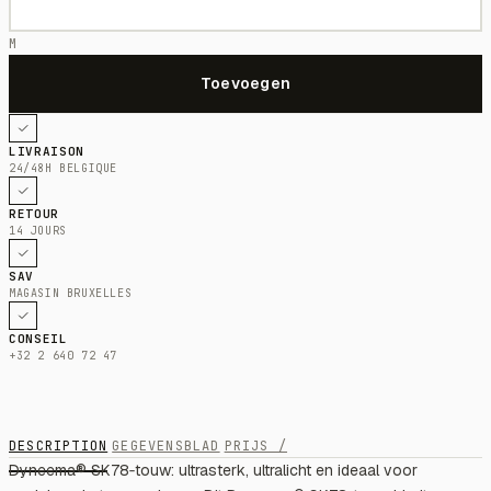
M
LIVRAISON
24/48H BELGIQUE
RETOUR
14 JOURS
SAV
MAGASIN BRUXELLES
CONSEIL
+32 2 640 72 47
DESCRIPTION
GEGEVENSBLAD
PRIJS /
Dyneema® SK78‑touw: ultrasterk, ultralicht en ideaal voor