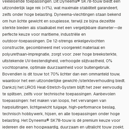
veeleisende toepassingen. Dit Dyneema® SK78‑touw biedt een
uitzonderlijk lage rek (<1%), wat maximale stabiliteit garandeert,
zelfs onder hoge belasting. Dyneema‑vlechtingen staan bekend
om hun lichte gewicht en souplesse, terwijl ze bijna dezelfde
sterkte bieden als staalkabel met een vergelijkbare diameter—de
perfecte keuze voor maritieme, industriële en
outdoor‑toepassingen. De 12‑strengs enkelgevlochten
constructie, gecombineerd met voorgerekt materiaal en
polyurethaan‑impregnatie, zorgt voor: zeer hoge breeksterkte,
uitstekende UV‑bestendigheid, verhoogde slijtvastheid, 0%
vochtopname, optimale duurzaamheid voor buitengebruik.
Bovendien is dit touw tot 70% lichter dan een ommanteld touw,
waardoor het een uitzonderlijke gewicht‑/sterkteverhouding biedt.
Dankzij het LIROS Heat‑Stretch‑System blijft het zeer eenvoudig
te splitsen, zelfs voor technische toepassingen. Aanbevolen
toepassingen: het maken van loops, het vervangen van
harpsluitingen, lichtgewicht tuigage, high‑performance beslag,
technisch hobbywerk, hijsen, en alle toepassingen onder hoge
belasting. Het Dyneema® SK78‑touw is dé premium keuze voor
iedereen die een hoogwaardig, duurzaam en ultralicht touw zoekt.