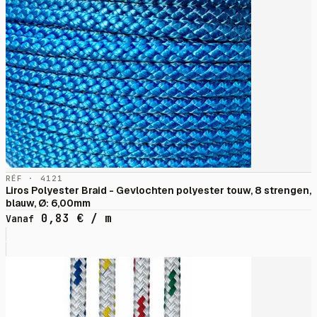
RÉF · 4121
Liros Polyester Braid - Gevlochten polyester touw, 8 strengen,
blauw, Ø: 6,00mm
0,83
€
/ m
Vanaf