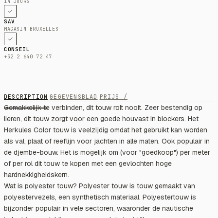
14 JOURS
SAV
MAGASIN BRUXELLES
CONSEIL
+32 2 640 72 47
DESCRIPTION
GEGEVENSBLAD
PRIJS /
Gemakkelijk te verbinden, dit touw rolt nooit. Zeer bestendig op
lieren, dit touw zorgt voor een goede houvast in blockers. Het
Herkules Color touw is veelzijdig omdat het gebruikt kan worden
als val, plaat of reeflijn voor jachten in alle maten. Ook populair in
de djembe-bouw. Het is mogelijk om (voor "goedkoop") per meter
of per rol dit touw te kopen met een gevlochten hoge
hardnekkigheidskern.
Wat is polyester touw? Polyester touw is touw gemaakt van
polyestervezels, een synthetisch materiaal. Polyestertouw is
bijzonder populair in vele sectoren, waaronder de nautische