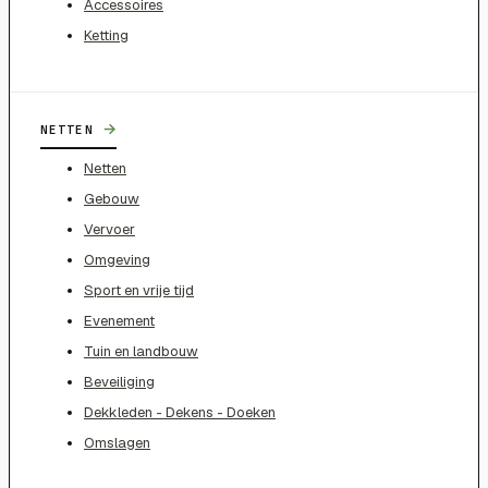
Accessoires
Ketting
→
NETTEN
Netten
Gebouw
Vervoer
Omgeving
Sport en vrije tijd
Evenement
Tuin en landbouw
Beveiliging
Dekkleden - Dekens - Doeken
Omslagen