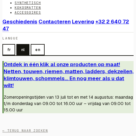
SYNTHETISCH
KOKOSMATTEN
ACCESSOIRES
Geschiedenis
Contacteren
Levering
+32 2 640 72
47
LANGUE
fr
nl
en
Ontdek in één klik al onze producten op maat!
Netten, touwen, riemen, matten, ladders, dekzeilen,
klimtouwen, schommels... En nog meer als u dat
wilt!
Zomeropeningstijden van 13 juli tot en met 14 augustus: maandag
t/m donderdag van 09.00 tot 16.00 uur – vrijdag van 09.00 tot
15.00 uur
← TERUG NAAR ZOEKEN