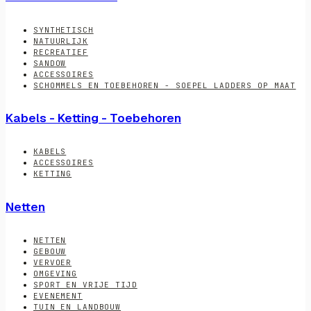
SYNTHETISCH
NATUURLIJK
RECREATIEF
SANDOW
ACCESSOIRES
SCHOMMELS EN TOEBEHOREN - SOEPEL LADDERS OP MAAT
Kabels - Ketting - Toebehoren
KABELS
ACCESSOIRES
KETTING
Netten
NETTEN
GEBOUW
VERVOER
OMGEVING
SPORT EN VRIJE TIJD
EVENEMENT
TUIN EN LANDBOUW