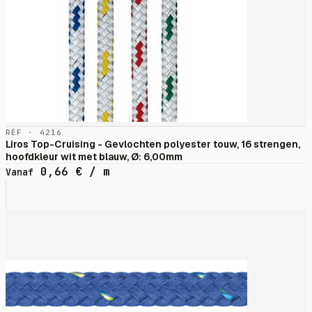
RÉF · 4216
Liros Top-Cruising - Gevlochten polyester touw, 16 strengen,
hoofdkleur wit met blauw, Ø: 6,00mm
0,66
€
/ m
Vanaf