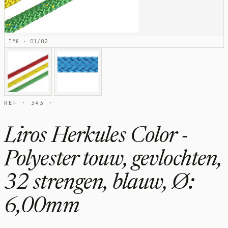
IMG · 01/02
RÉF · 343 ·
Liros Herkules Color -
Polyester touw, gevlochten,
32 strengen, blauw, Ø:
6,00mm