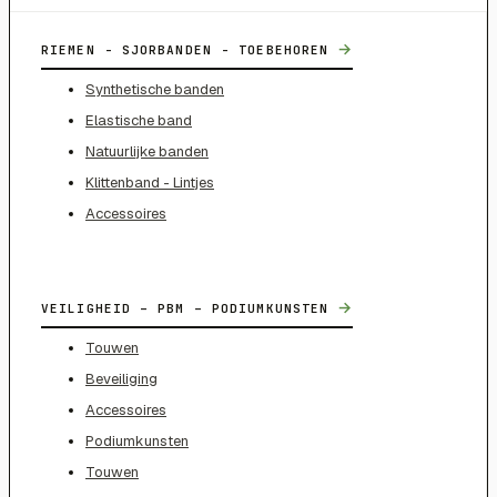
→
RIEMEN - SJORBANDEN - TOEBEHOREN
Synthetische banden
Elastische band
Natuurlijke banden
Klittenband - Lintjes
Accessoires
→
VEILIGHEID – PBM – PODIUMKUNSTEN
Touwen
Beveiliging
Accessoires
Podiumkunsten
Touwen