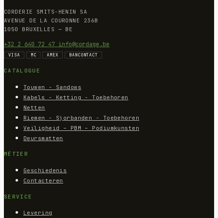
CORDERIE SMITS-HENIN SA
AVENUE DE LA COURONNE 236B
1050 BRUXELLES — BE
+32 2 640 72 47
info@cordage.be
VISA
MC
AMEX
BANCONTACT
CATALOGUE
Touwen - Sandows
Kabels - Ketting - Toebehoren
Netten
Riemen - Sjorbanden - Toebehoren
Veiligheid – PBM – Podiumkunsten
Deursmatten
MÉTIER
Geschiedenis
Contacteren
SERVICE
Levering