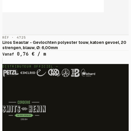
RÉF · 4725
Liros Seastar - Gevlochten polyester touw, katoen gevoel, 20
strengen, blauw, Ø: 6,00mm
0,76
€
/ m
Vanaf
DISTRIBUTEUR OFFICIEL —