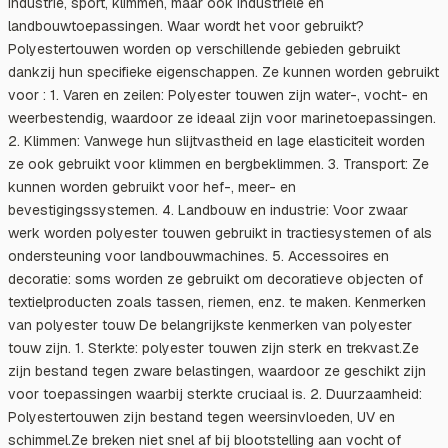
industrie, sport, klimmen, maar ook industriële en
landbouwtoepassingen. Waar wordt het voor gebruikt?
Polyestertouwen worden op verschillende gebieden gebruikt
dankzij hun specifieke eigenschappen. Ze kunnen worden gebruikt
voor : 1. Varen en zeilen: Polyester touwen zijn water-, vocht- en
weerbestendig, waardoor ze ideaal zijn voor marinetoepassingen.
2. Klimmen: Vanwege hun slijtvastheid en lage elasticiteit worden
ze ook gebruikt voor klimmen en bergbeklimmen. 3. Transport: Ze
kunnen worden gebruikt voor hef-, meer- en
bevestigingssystemen. 4. Landbouw en industrie: Voor zwaar
werk worden polyester touwen gebruikt in tractiesystemen of als
ondersteuning voor landbouwmachines. 5. Accessoires en
decoratie: soms worden ze gebruikt om decoratieve objecten of
textielproducten zoals tassen, riemen, enz. te maken. Kenmerken
van polyester touw De belangrijkste kenmerken van polyester
touw zijn. 1. Sterkte: polyester touwen zijn sterk en trekvast.Ze
zijn bestand tegen zware belastingen, waardoor ze geschikt zijn
voor toepassingen waarbij sterkte cruciaal is. 2. Duurzaamheid:
Polyestertouwen zijn bestand tegen weersinvloeden, UV en
schimmel.Ze breken niet snel af bij blootstelling aan vocht of