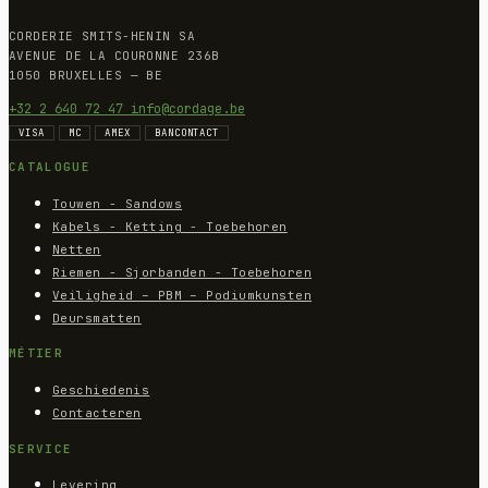
CORDERIE SMITS-HENIN SA
AVENUE DE LA COURONNE 236B
1050 BRUXELLES — BE
+32 2 640 72 47
info@cordage.be
VISA
MC
AMEX
BANCONTACT
CATALOGUE
Touwen - Sandows
Kabels - Ketting - Toebehoren
Netten
Riemen - Sjorbanden - Toebehoren
Veiligheid – PBM – Podiumkunsten
Deursmatten
MÉTIER
Geschiedenis
Contacteren
SERVICE
Levering