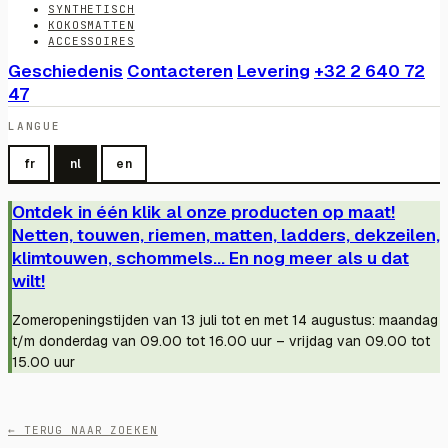
SYNTHETISCH
KOKOSMATTEN
ACCESSOIRES
Geschiedenis
Contacteren
Levering
+32 2 640 72
47
LANGUE
fr
nl
en
Ontdek in één klik al onze producten op maat!
Netten, touwen, riemen, matten, ladders, dekzeilen,
klimtouwen, schommels... En nog meer als u dat
wilt!
Zomeropeningstijden van 13 juli tot en met 14 augustus: maandag
t/m donderdag van 09.00 tot 16.00 uur – vrijdag van 09.00 tot
15.00 uur
← TERUG NAAR ZOEKEN