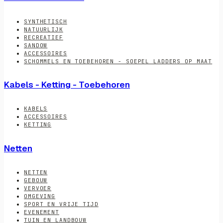
SYNTHETISCH
NATUURLIJK
RECREATIEF
SANDOW
ACCESSOIRES
SCHOMMELS EN TOEBEHOREN - SOEPEL LADDERS OP MAAT
Kabels - Ketting - Toebehoren
KABELS
ACCESSOIRES
KETTING
Netten
NETTEN
GEBOUW
VERVOER
OMGEVING
SPORT EN VRIJE TIJD
EVENEMENT
TUIN EN LANDBOUW