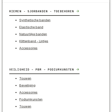
→
RIEMEN - SJORBANDEN - TOEBEHOREN
Synthetische banden
Elastische band
Natuurlijke banden
Klittenband - Lintjes
Accessoires
→
VEILIGHEID – PBM – PODIUMKUNSTEN
Touwen
Beveiliging
Accessoires
Podiumkunsten
Touwen