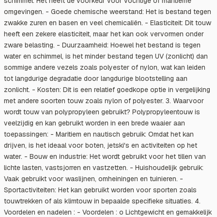
schimmel. Het heeft de voorkeur voor vochtige of maritieme
omgevingen. - Goede chemische weerstand: Het is bestand tegen
zwakke zuren en basen en veel chemicaliën. - Elasticiteit: Dit touw
heeft een zekere elasticiteit, maar het kan ook vervormen onder
zware belasting. - Duurzaamheid: Hoewel het bestand is tegen
water en schimmel, is het minder bestand tegen UV (zonlicht) dan
sommige andere vezels zoals polyester of nylon, wat kan leiden
tot langdurige degradatie door langdurige blootstelling aan
zonlicht. - Kosten: Dit is een relatief goedkope optie in vergelijking
met andere soorten touw zoals nylon of polyester. 3. Waarvoor
wordt touw van polypropyleen gebruikt? Polypropyleentouw is
veelzijdig en kan gebruikt worden in een brede waaier aan
toepassingen: - Maritiem en nautisch gebruik: Omdat het kan
drijven, is het ideaal voor boten, jetski's en activiteiten op het
water. - Bouw en industrie: Het wordt gebruikt voor het tillen van
lichte lasten, vastsjorren en vastzetten. - Huishoudelijk gebruik:
Vaak gebruikt voor waslijnen, omheiningen en tuinieren. -
Sportactiviteiten: Het kan gebruikt worden voor sporten zoals
touwtrekken of als klimtouw in bepaalde specifieke situaties. 4.
Voordelen en nadelen : - Voordelen : o Lichtgewicht en gemakkelijk