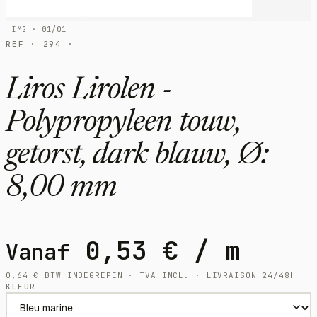
IMG · 01/01
RÉF · 294 ·
Liros Lirolen -
Polypropyleen touw,
getorst, dark blauw, Ø:
8,00 mm
0,53
€
/ m
Vanaf
0,64
€
BTW INBEGREPEN · TVA INCL. · LIVRAISON 24/48H
KLEUR