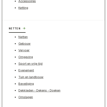
Accessoires
Ketting
→
NETTEN
Netten
Gebouw
Vervoer
Omgeving
Sport en vrije tijd
Evenement
Tuin en landbouw
Beveiliging
Dekkleden - Dekens - Doeken
Omslagen