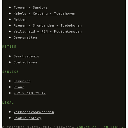
Touwen - Sandows
Kabels - Ketting - Toebehoren
Netten
Riemen - Sjorbanden - Toebehoren
Veiligheid – PBM – Podiumkunsten
Deursmatten
MÉTIER
Geschiedenis
Contacteren
SERVICE
Levering
Promo
+32 2 640 72 47
LÉGAL
Verkoopsvoorwaarden
Cookie policy
© CORDERIE SMITS-HENIN 1888—2026
NORMES CE · EN 1891 ·