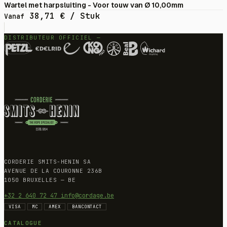
Wartel met harpsluiting - Voor touw van Ø 10,00mm
38,71
€
/ Stuk
Vanaf
DISTRIBUTEUR OFFICIEL —
CORDERIE SMITS-HENIN SA
AVENUE DE LA COURONNE 236B
1050 BRUXELLES — BE
+32 2 640 72 47
info@cordage.be
VISA
MC
AMEX
BANCONTACT
CATALOGUE