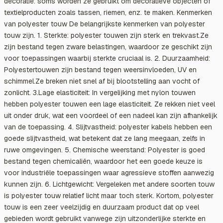
decoratie: soms worden ze gebruikt om decoratieve objecten of
textielproducten zoals tassen, riemen, enz. te maken. Kenmerken
van polyester touw De belangrijkste kenmerken van polyester
touw zijn. 1. Sterkte: polyester touwen zijn sterk en trekvast.Ze
zijn bestand tegen zware belastingen, waardoor ze geschikt zijn
voor toepassingen waarbij sterkte cruciaal is. 2. Duurzaamheid:
Polyestertouwen zijn bestand tegen weersinvloeden, UV en
schimmel.Ze breken niet snel af bij blootstelling aan vocht of
zonlicht. 3.Lage elasticiteit: In vergelijking met nylon touwen
hebben polyester touwen een lage elasticiteit. Ze rekken niet veel
uit onder druk, wat een voordeel of een nadeel kan zijn afhankelijk
van de toepassing. 4. Slijtvastheid: polyester kabels hebben een
goede slijtvastheid, wat betekent dat ze lang meegaan, zelfs in
ruwe omgevingen. 5. Chemische weerstand: Polyester is goed
bestand tegen chemicaliën, waardoor het een goede keuze is
voor industriële toepassingen waar agressieve stoffen aanwezig
kunnen zijn. 6. Lichtgewicht: Vergeleken met andere soorten touw
is polyester touw relatief licht maar toch sterk. Kortom, polyester
touw is een zeer veelzijdig en duurzaam product dat op veel
gebieden wordt gebruikt vanwege zijn uitzonderlijke sterkte en