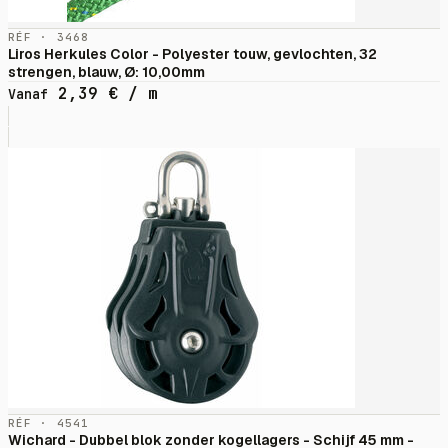
RÉF · 3468
Liros Herkules Color - Polyester touw, gevlochten, 32
strengen, blauw, Ø: 10,00mm
2,39
€
/ m
Vanaf
RÉF · 4541
Wichard - Dubbel blok zonder kogellagers - Schijf 45 mm -