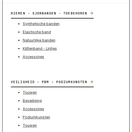
→
RIEMEN - SJORBANDEN - TOEBEHOREN
Synthetische banden
Elastische band
Natuurlijke banden
Klittenband - Lintjes
Accessoires
→
VEILIGHEID – PBM – PODIUMKUNSTEN
Touwen
Beveiliging
Accessoires
Podiumkunsten
Touwen