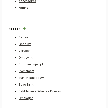
Accessoires
Ketting
→
NETTEN
Netten
Gebouw
Vervoer
Omgeving
Sport en vrije tijd
Evenement
Tuin en landbouw
Beveiliging
Dekkleden - Dekens - Doeken
Omslagen