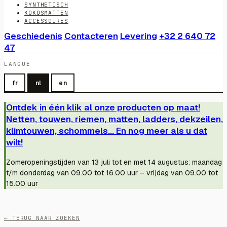
SYNTHETISCH
KOKOSMATTEN
ACCESSOIRES
Geschiedenis
Contacteren
Levering
+32 2 640 72
47
LANGUE
fr
nl
en
Ontdek in één klik al onze producten op maat!
Netten, touwen, riemen, matten, ladders, dekzeilen,
klimtouwen, schommels... En nog meer als u dat
wilt!
Zomeropeningstijden van 13 juli tot en met 14 augustus: maandag
t/m donderdag van 09.00 tot 16.00 uur – vrijdag van 09.00 tot
15.00 uur
← TERUG NAAR ZOEKEN