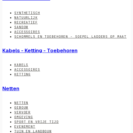
SYNTHETISCH
NATUURLIJK
RECREATIEF
SANDOW
ACCESSOIRES
SCHOMMELS EN TOEBEHOREN - SOEPEL LADDERS OP MAAT
Kabels - Ketting - Toebehoren
KABELS
ACCESSOIRES
KETTING
Netten
NETTEN
GEBOUW
VERVOER
OMGEVING
SPORT EN VRIJE TIJD
EVENEMENT
TUIN EN LANDBOUW