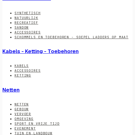
SYNTHETISCH
NATUURLIJK
RECREATIEF
SANDOW
ACCESSOIRES
SCHOMMELS EN TOEBEHOREN - SOEPEL LADDERS OP MAAT
Kabels - Ketting - Toebehoren
KABELS
ACCESSOIRES
KETTING
Netten
NETTEN
GEBOUW
VERVOER
OMGEVING
SPORT EN VRIJE TIJD
EVENEMENT
TUIN EN LANDBOUW