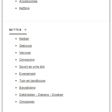
Accessoires
Ketting
→
NETTEN
Netten
Gebouw
Vervoer
Omgeving
Sport en vrije tijd
Evenement
Tuin en landbouw
Beveiliging
Dekkleden - Dekens - Doeken
Omslagen