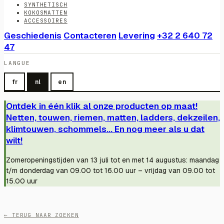
SYNTHETISCH
KOKOSMATTEN
ACCESSOIRES
Geschiedenis
Contacteren
Levering
+32 2 640 72
47
LANGUE
fr
nl
en
Ontdek in één klik al onze producten op maat!
Netten, touwen, riemen, matten, ladders, dekzeilen,
klimtouwen, schommels... En nog meer als u dat
wilt!
Zomeropeningstijden van 13 juli tot en met 14 augustus: maandag
t/m donderdag van 09.00 tot 16.00 uur – vrijdag van 09.00 tot
15.00 uur
← TERUG NAAR ZOEKEN