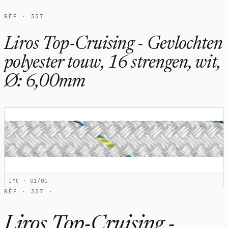
RÉF · 337
Liros Top-Cruising - Gevlochten
polyester touw, 16 strengen, wit,
Ø: 6,00mm
IMG · 01/01
RÉF · 337 ·
Liros Top-Cruising -