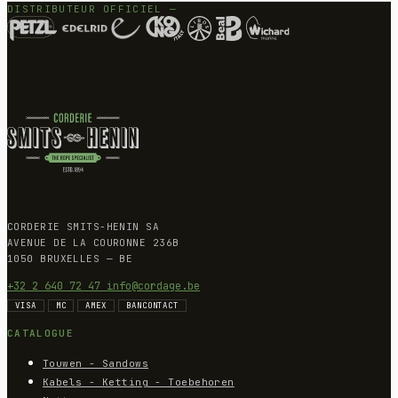
DISTRIBUTEUR OFFICIEL —
CORDERIE SMITS-HENIN SA
AVENUE DE LA COURONNE 236B
1050 BRUXELLES — BE
+32 2 640 72 47
info@cordage.be
VISA
MC
AMEX
BANCONTACT
CATALOGUE
Touwen - Sandows
Kabels - Ketting - Toebehoren