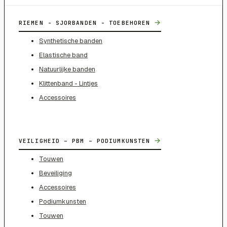
→
RIEMEN - SJORBANDEN - TOEBEHOREN
Synthetische banden
Elastische band
Natuurlijke banden
Klittenband - Lintjes
Accessoires
→
VEILIGHEID – PBM – PODIUMKUNSTEN
Touwen
Beveiliging
Accessoires
Podiumkunsten
Touwen