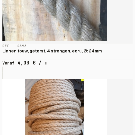
RÉF · 4393
Linnen touw, getorst, 4 strengen, ecru, Ø: 24mm
4,03
€
/ m
Vanaf