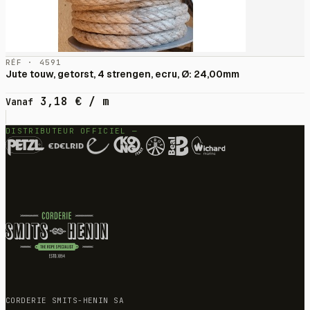
RÉF · 4591
Jute touw, getorst, 4 strengen, ecru, Ø: 24,00mm
3,18
€
/ m
Vanaf
DISTRIBUTEUR OFFICIEL —
CORDERIE SMITS-HENIN SA