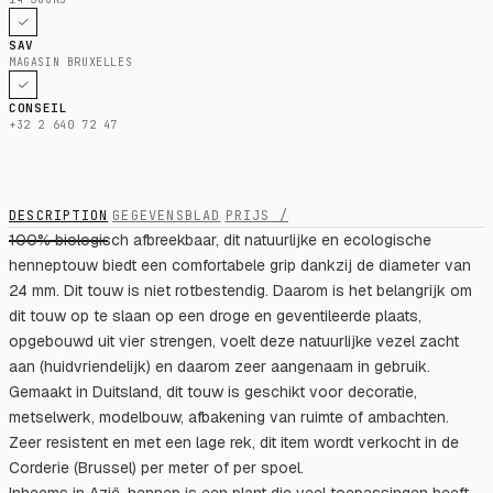
SAV
MAGASIN BRUXELLES
CONSEIL
+32 2 640 72 47
DESCRIPTION
GEGEVENSBLAD
PRIJS /
100% biologisch afbreekbaar, dit natuurlijke en ecologische
henneptouw biedt een comfortabele grip dankzij de diameter van
24 mm. Dit touw is niet rotbestendig. Daarom is het belangrijk om
dit touw op te slaan op een droge en geventileerde plaats,
opgebouwd uit vier strengen, voelt deze natuurlijke vezel zacht
aan (huidvriendelijk) en daarom zeer aangenaam in gebruik.
Gemaakt in Duitsland, dit touw is geschikt voor decoratie,
metselwerk, modelbouw, afbakening van ruimte of ambachten.
Zeer resistent en met een lage rek, dit item wordt verkocht in de
Corderie (Brussel) per meter of per spoel.
Inheems in Azië, hennep is een plant die veel toepassingen heeft,