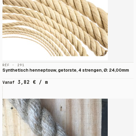
RÉF · 291
Synthetisch henneptouw, getorste, 4 strengen, Ø: 24,00mm
3,82
€
/ m
Vanaf