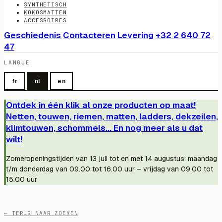
SYNTHETISCH
KOKOSMATTEN
ACCESSOIRES
Geschiedenis
Contacteren
Levering
+32 2 640 72
47
LANGUE
fr
nl
en
Ontdek in één klik al onze producten op maat!
Netten, touwen, riemen, matten, ladders, dekzeilen,
klimtouwen, schommels... En nog meer als u dat
wilt!
Zomeropeningstijden van 13 juli tot en met 14 augustus: maandag
t/m donderdag van 09.00 tot 16.00 uur – vrijdag van 09.00 tot
15.00 uur
← TERUG NAAR ZOEKEN