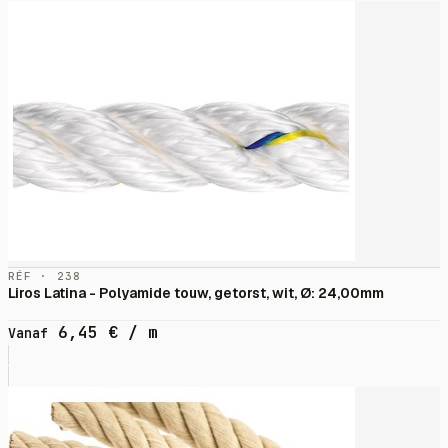
RÉF · 238
Liros Latina - Polyamide touw, getorst, wit, Ø: 24,00mm
6,45
€
/ m
Vanaf