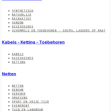
SYNTHETISCH
NATUURLIJK
RECREATIEF
SANDOW
ACCESSOIRES
SCHOMMELS EN TOEBEHOREN - SOEPEL LADDERS OP MAAT
Kabels - Ketting - Toebehoren
KABELS
ACCESSOIRES
KETTING
Netten
NETTEN
GEBOUW
VERVOER
OMGEVING
SPORT EN VRIJE TIJD
EVENEMENT
TUIN EN LANDBOUW