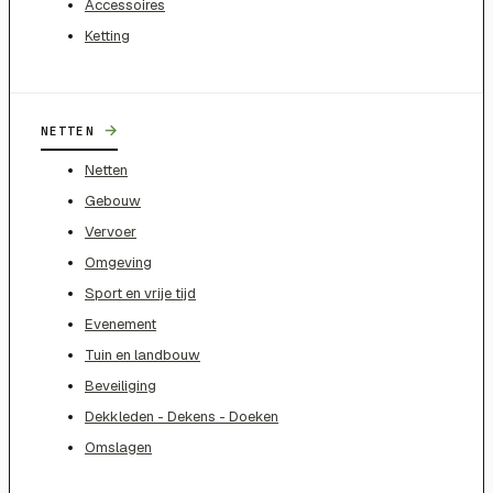
Accessoires
Ketting
→
NETTEN
Netten
Gebouw
Vervoer
Omgeving
Sport en vrije tijd
Evenement
Tuin en landbouw
Beveiliging
Dekkleden - Dekens - Doeken
Omslagen