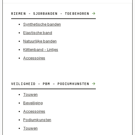
→
RIEMEN - SJORBANDEN - TOEBEHOREN
Synthetische banden
Elastische band
Natuurlijke banden
Klittenband - Lintjes
Accessoires
→
VEILIGHEID – PBM – PODIUMKUNSTEN
Touwen
Beveiliging
Accessoires
Podiumkunsten
Touwen