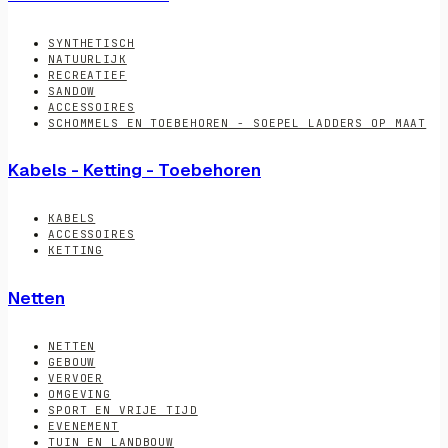
SYNTHETISCH
NATUURLIJK
RECREATIEF
SANDOW
ACCESSOIRES
SCHOMMELS EN TOEBEHOREN - SOEPEL LADDERS OP MAAT
Kabels - Ketting - Toebehoren
KABELS
ACCESSOIRES
KETTING
Netten
NETTEN
GEBOUW
VERVOER
OMGEVING
SPORT EN VRIJE TIJD
EVENEMENT
TUIN EN LANDBOUW