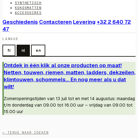
SYNTHETISCH
KOKOSMATTEN
ACCESSOIRES
Geschiedenis
Contacteren
Levering
+32 2 640 72
47
LANGUE
fr
nl
en
Ontdek in één klik al onze producten op maat!
Netten, touwen, riemen, matten, ladders, dekzeilen,
klimtouwen, schommels... En nog meer als u dat
wilt!
Zomeropeningstijden van 13 juli tot en met 14 augustus: maandag
t/m donderdag van 09.00 tot 16.00 uur – vrijdag van 09.00 tot
15.00 uur
← TERUG NAAR ZOEKEN