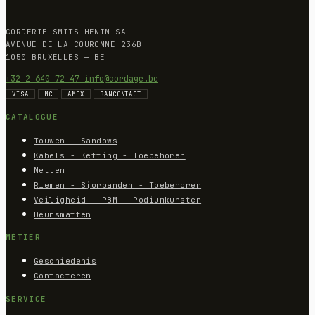
CORDERIE SMITS-HENIN SA
AVENUE DE LA COURONNE 236B
1050 BRUXELLES — BE
+32 2 640 72 47
info@cordage.be
VISA
MC
AMEX
BANCONTACT
CATALOGUE
Touwen - Sandows
Kabels - Ketting - Toebehoren
Netten
Riemen - Sjorbanden - Toebehoren
Veiligheid – PBM – Podiumkunsten
Deursmatten
MÉTIER
Geschiedenis
Contacteren
SERVICE