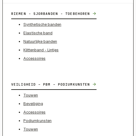
→
RIEMEN - SJORBANDEN - TOEBEHOREN
Synthetische banden
Elastische band
Natuurlijke banden
Klittenband - Lintjes
Accessoires
→
VEILIGHEID – PBM – PODIUMKUNSTEN
Touwen
Beveiliging
Accessoires
Podiumkunsten
Touwen