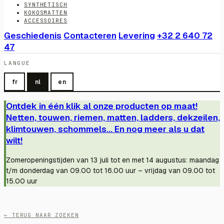
SYNTHETISCH
KOKOSMATTEN
ACCESSOIRES
Geschiedenis
Contacteren
Levering
+32 2 640 72
47
LANGUE
fr
nl
en
Ontdek in één klik al onze producten op maat!
Netten, touwen, riemen, matten, ladders, dekzeilen,
klimtouwen, schommels... En nog meer als u dat
wilt!
Zomeropeningstijden van 13 juli tot en met 14 augustus: maandag
t/m donderdag van 09.00 tot 16.00 uur – vrijdag van 09.00 tot
15.00 uur
← TERUG NAAR ZOEKEN