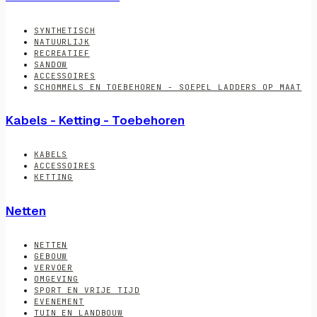
SYNTHETISCH
NATUURLIJK
RECREATIEF
SANDOW
ACCESSOIRES
SCHOMMELS EN TOEBEHOREN - SOEPEL LADDERS OP MAAT
Kabels - Ketting - Toebehoren
KABELS
ACCESSOIRES
KETTING
Netten
NETTEN
GEBOUW
VERVOER
OMGEVING
SPORT EN VRIJE TIJD
EVENEMENT
TUIN EN LANDBOUW