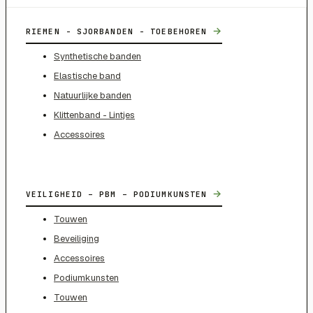
→
RIEMEN - SJORBANDEN - TOEBEHOREN
Synthetische banden
Elastische band
Natuurlijke banden
Klittenband - Lintjes
Accessoires
→
VEILIGHEID – PBM – PODIUMKUNSTEN
Touwen
Beveiliging
Accessoires
Podiumkunsten
Touwen