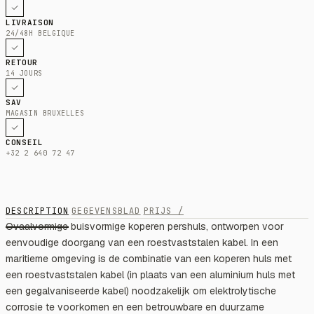
LIVRAISON
24/48H BELGIQUE
RETOUR
14 JOURS
SAV
MAGASIN BRUXELLES
CONSEIL
+32 2 640 72 47
DESCRIPTION
GEGEVENSBLAD
PRIJS /
Ovaalvormige buisvormige koperen pershuls, ontworpen voor
eenvoudige doorgang van een roestvaststalen kabel. In een
maritieme omgeving is de combinatie van een koperen huls met
een roestvaststalen kabel (in plaats van een aluminium huls met
een gegalvaniseerde kabel) noodzakelijk om elektrolytische
corrosie te voorkomen en een betrouwbare en duurzame