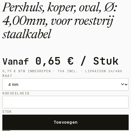
Pershuls, koper, oval, Ø:
4,00mm, voor roestvrij
staalkabel
0,65
€
/ Stuk
Vanaf
0,79
€
BTW INBEGREPEN · TVA INCL. · LIVRAISON 24/48H
MAAT
HOEVEELHEID
STUK