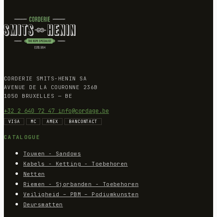
CORDERIE SMITS-HENIN SA
AVENUE DE LA COURONNE 236B
1050 BRUXELLES — BE
+32 2 640 72 47
info@cordage.be
VISA
MC
AMEX
BANCONTACT
CATALOGUE
Touwen - Sandows
Kabels - Ketting - Toebehoren
Netten
Riemen - Sjorbanden - Toebehoren
Veiligheid – PBM – Podiumkunsten
Deursmatten