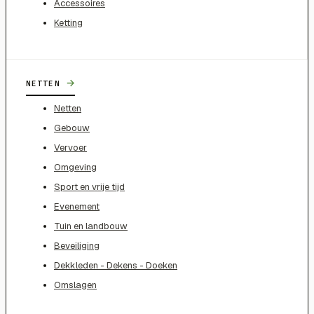
Accessoires
Ketting
→
NETTEN
Netten
Gebouw
Vervoer
Omgeving
Sport en vrije tijd
Evenement
Tuin en landbouw
Beveiliging
Dekkleden - Dekens - Doeken
Omslagen