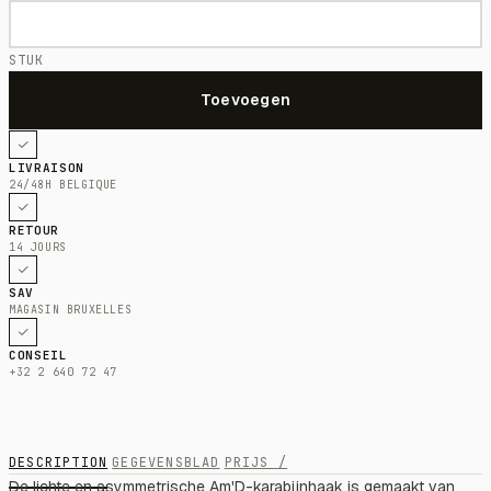
STUK
LIVRAISON
24/48H BELGIQUE
RETOUR
14 JOURS
SAV
MAGASIN BRUXELLES
CONSEIL
+32 2 640 72 47
DESCRIPTION
GEGEVENSBLAD
PRIJS /
De lichte en asymmetrische Am'D-karabijnhaak is gemaakt van