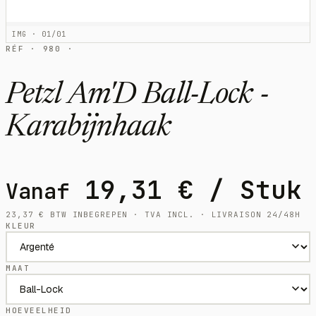
IMG · 01/01
RÉF · 980 ·
Petzl Am'D Ball-Lock -
Karabijnhaak
19,31
€
/ Stuk
Vanaf
23,37
€
BTW INBEGREPEN · TVA INCL. · LIVRAISON 24/48H
KLEUR
MAAT
HOEVEELHEID