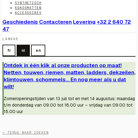
SYNTHETISCH
KOKOSMATTEN
ACCESSOIRES
Geschiedenis
Contacteren
Levering
+32 2 640 72
47
LANGUE
fr
nl
en
Ontdek in één klik al onze producten op maat!
Netten, touwen, riemen, matten, ladders, dekzeilen,
klimtouwen, schommels... En nog meer als u dat
wilt!
Zomeropeningstijden van 13 juli tot en met 14 augustus: maandag
t/m donderdag van 09.00 tot 16.00 uur – vrijdag van 09.00 tot
15.00 uur
← TERUG NAAR ZOEKEN