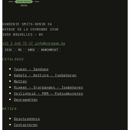
CORDERIE SMITS-HENIN SA
AVENUE DE LA COURONNE 236B
1050 BRUXELLES — BE
+32 2 640 72 47
info@cordage.be
VISA
MC
AMEX
BANCONTACT
CATALOGUE
Touwen - Sandows
Kabels - Ketting - Toebehoren
Netten
Riemen - Sjorbanden - Toebehoren
Veiligheid – PBM – Podiumkunsten
Deursmatten
MÉTIER
Geschiedenis
Contacteren