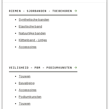
→
RIEMEN - SJORBANDEN - TOEBEHOREN
Synthetische banden
Elastische band
Natuurlijke banden
Klittenband - Lintjes
Accessoires
→
VEILIGHEID – PBM – PODIUMKUNSTEN
Touwen
Beveiliging
Accessoires
Podiumkunsten
Touwen