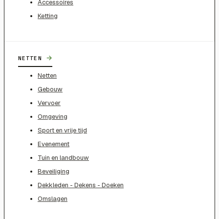
Accessoires
Ketting
→
NETTEN
Netten
Gebouw
Vervoer
Omgeving
Sport en vrije tijd
Evenement
Tuin en landbouw
Beveiliging
Dekkleden - Dekens - Doeken
Omslagen