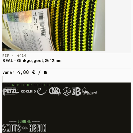
RÉF · 4414
BEAL - Ginkgo, geel, Ø: 12mm
4,00
€
/ m
Vanaf
DISTRIBUTEUR OFFICIEL —