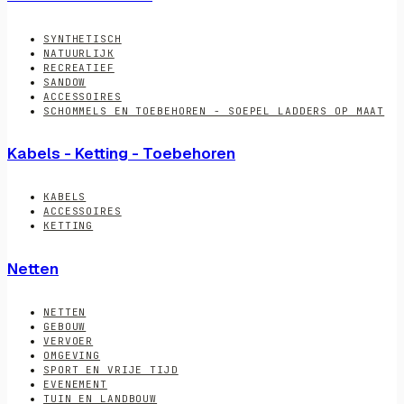
SYNTHETISCH
NATUURLIJK
RECREATIEF
SANDOW
ACCESSOIRES
SCHOMMELS EN TOEBEHOREN - SOEPEL LADDERS OP MAAT
Kabels - Ketting - Toebehoren
KABELS
ACCESSOIRES
KETTING
Netten
NETTEN
GEBOUW
VERVOER
OMGEVING
SPORT EN VRIJE TIJD
EVENEMENT
TUIN EN LANDBOUW