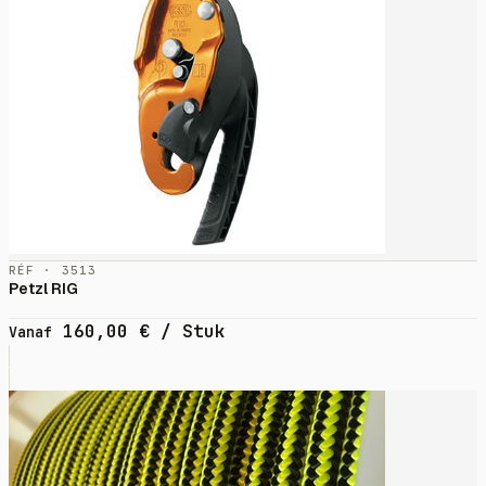
RÉF · 3513
Petzl RIG
160,00
€
/ Stuk
Vanaf