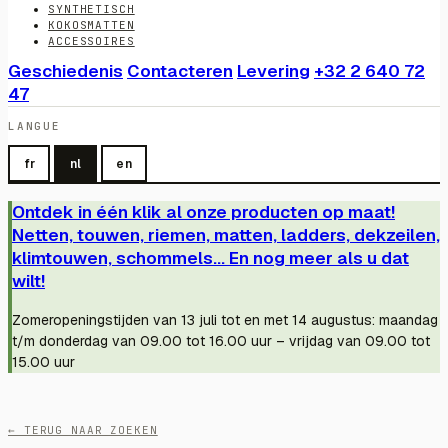
SYNTHETISCH
KOKOSMATTEN
ACCESSOIRES
Geschiedenis
Contacteren
Levering
+32 2 640 72
47
LANGUE
fr
nl
en
Ontdek in één klik al onze producten op maat!
Netten, touwen, riemen, matten, ladders, dekzeilen,
klimtouwen, schommels... En nog meer als u dat
wilt!
Zomeropeningstijden van 13 juli tot en met 14 augustus: maandag
t/m donderdag van 09.00 tot 16.00 uur – vrijdag van 09.00 tot
15.00 uur
← TERUG NAAR ZOEKEN