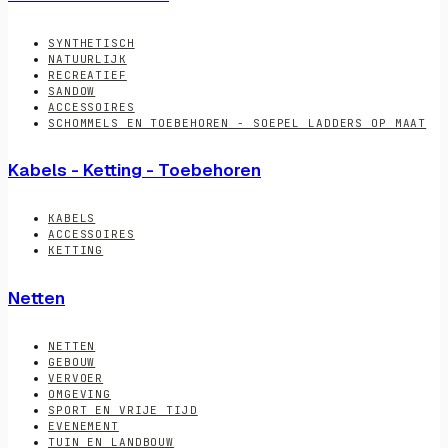
SYNTHETISCH
NATUURLIJK
RECREATIEF
SANDOW
ACCESSOIRES
SCHOMMELS EN TOEBEHOREN - SOEPEL LADDERS OP MAAT
Kabels - Ketting - Toebehoren
KABELS
ACCESSOIRES
KETTING
Netten
NETTEN
GEBOUW
VERVOER
OMGEVING
SPORT EN VRIJE TIJD
EVENEMENT
TUIN EN LANDBOUW