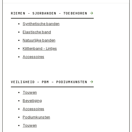
→
RIEMEN - SJORBANDEN - TOEBEHOREN
Synthetische banden
Elastische band
Natuurlijke banden
Klittenband - Lintjes
Accessoires
→
VEILIGHEID – PBM – PODIUMKUNSTEN
Touwen
Beveiliging
Accessoires
Podiumkunsten
Touwen