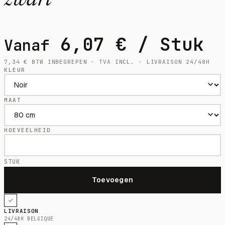
zwart
6,07
€
/ Stuk
Vanaf
7,34
€
BTW INBEGREPEN · TVA INCL. · LIVRAISON 24/48H
KLEUR
MAAT
HOEVEELHEID
STUK
LIVRAISON
24/48H BELGIQUE