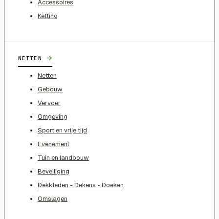
Accessoires
Ketting
→
NETTEN
Netten
Gebouw
Vervoer
Omgeving
Sport en vrije tijd
Evenement
Tuin en landbouw
Beveiliging
Dekkleden - Dekens - Doeken
Omslagen