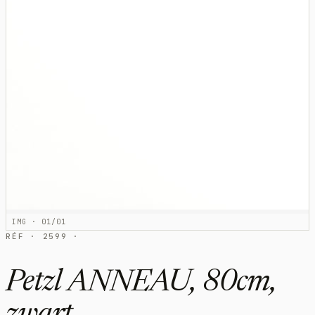
IMG · 01/01
RÉF · 2599 ·
Petzl ANNEAU, 80cm,