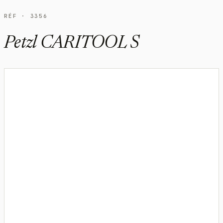
RÉF · 3356
Petzl CARITOOL S