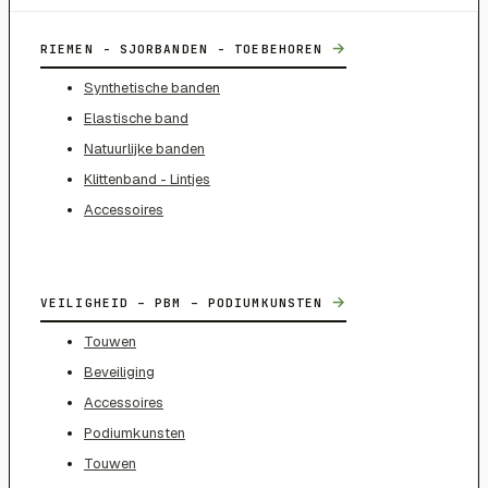
→
RIEMEN - SJORBANDEN - TOEBEHOREN
Synthetische banden
Elastische band
Natuurlijke banden
Klittenband - Lintjes
Accessoires
→
VEILIGHEID – PBM – PODIUMKUNSTEN
Touwen
Beveiliging
Accessoires
Podiumkunsten
Touwen