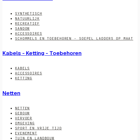
SYNTHETISCH
NATUURLIJK
RECREATIEF
SANDOW
ACCESSOIRES
SCHOMMELS EN TOEBEHOREN - SOEPEL LADDERS OP MAAT
Kabels - Ketting - Toebehoren
KABELS
ACCESSOIRES
KETTING
Netten
NETTEN
GEBOUW
VERVOER
OMGEVING
SPORT EN VRIJE TIJD
EVENEMENT
TUIN EN LANDBOUW