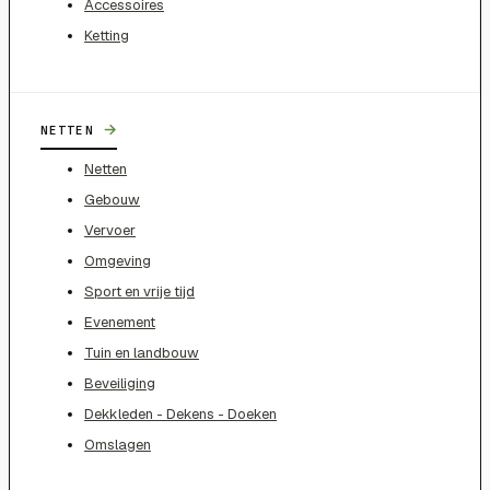
Accessoires
Ketting
→
NETTEN
Netten
Gebouw
Vervoer
Omgeving
Sport en vrije tijd
Evenement
Tuin en landbouw
Beveiliging
Dekkleden - Dekens - Doeken
Omslagen