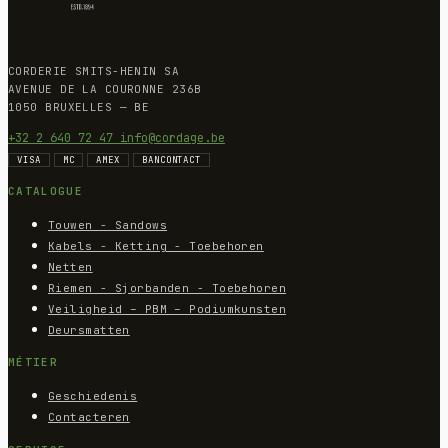
CORDERIE SMITS-HENIN SA
AVENUE DE LA COURONNE 236B
1050 BRUXELLES — BE
+32 2 640 72 47
info@cordage.be
VISA
MC
AMEX
BANCONTACT
CATALOGUE
Touwen - Sandows
Kabels - Ketting - Toebehoren
Netten
Riemen - Sjorbanden - Toebehoren
Veiligheid – PBM – Podiumkunsten
Deursmatten
MÉTIER
Geschiedenis
Contacteren