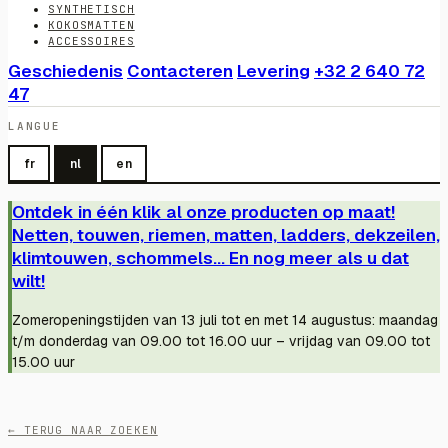
SYNTHETISCH
KOKOSMATTEN
ACCESSOIRES
Geschiedenis
Contacteren
Levering
+32 2 640 72
47
LANGUE
fr
nl
en
Ontdek in één klik al onze producten op maat!
Netten, touwen, riemen, matten, ladders, dekzeilen,
klimtouwen, schommels... En nog meer als u dat
wilt!
Zomeropeningstijden van 13 juli tot en met 14 augustus: maandag
t/m donderdag van 09.00 tot 16.00 uur – vrijdag van 09.00 tot
15.00 uur
← TERUG NAAR ZOEKEN